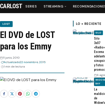
CARLOST
SERIES
STREAMING
RECOMENDACIONE
LO + RECIENTE
LOST
El DVD de LOST
SILO
Series
Silo
3x07
para los Emmy
«Radio»
Streaming
Escena
adelant
11 junio, 2010
sinopsi
Recomendaciones
Actualizado
22 noviembre, 2015
y fotos
1 min de lectura
promoc
Videos
6 ago
WIDOW
BAY
Webisodios
La
maldici
de
Widow’s