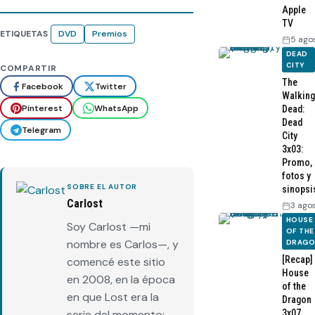
Apple
TV
ETIQUETAS
DVD
Premios
5 ago
DEAD
CITY
COMPARTIR
The
Facebook
Twitter
Walking
Pinterest
WhatsApp
Dead:
Dead
Telegram
City
3x03:
Promo,
fotos y
SOBRE EL AUTOR
sinopsi
Carlost
3 ago
HOUSE
Soy Carlost —mi
OF THE
nombre es Carlos—, y
DRAG
[Recap]
comencé este sitio
House
en 2008, en la época
of the
en que Lost era la
Dragon
3x07
serie del momento: