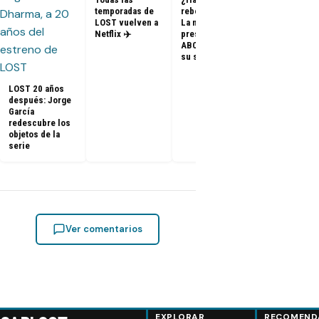
temporadas de
reboot de Lost?
FOTOS + VID
LOST vuelven a
La nueva
– Elenco de 
Netflix ✈️
presidenta de
en el PaleyF
ABC dice que es
2014
su sueño
LOST 20 años
después: Jorge
García
redescubre los
objetos de la
serie
Ver comentarios
EXPLORAR
RECOMEND