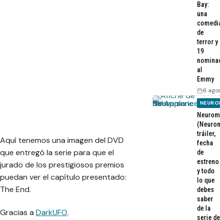
Bay:
una
comedi
de
terror y
19
nomina
al
Emmy
6 ago
NEURO
Neurom
(Neurom
tráiler,
Aquí tenemos una imagen del DVD
fecha
que entregó la serie para que el
de
estreno
jurado de los prestigiosos premios
y todo
puedan ver el capítulo presentado:
lo que
The End.
debes
saber
de la
Gracias a
DarkUFO
.
serie de