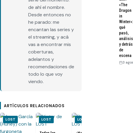
«The
de ahí el nombre.
Dragon
Desde entonces no
in
he parado: me
Winter»:
qué
encantan las series y
pasó,
el streaming, y acá
análisis
vas a encontrar mis
y detrás
de
coberturas,
escena
adelantos y
3 ago
recomendaciones de
todo lo que voy
viendo.
ARTÍCULOS RELACIONADOS
LOST
LOST
LOST
LOST
Todas las
¿Habrá un