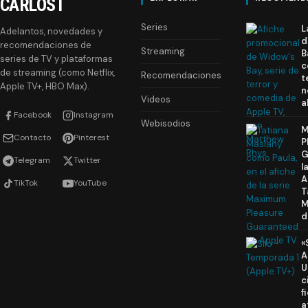
CARLOST
Series
L
Adelantos, novedades y
d
recomendaciones de
Streaming
B
series de TV y plataformas
c
de streaming (como Netflix,
Recomendaciones
t
Apple TV+, HBO Max).
n
Videos
a
Facebook
Instagram
Webisodios
M
Contacto
Pinterest
P
G
Telegram
Twitter
l
A
TikTok
YouTube
T
M
d
«
A
U
c
f
a