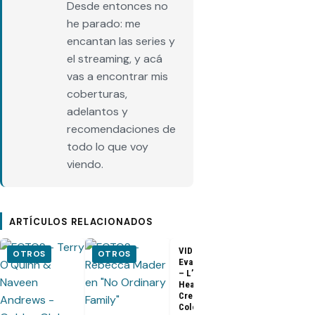
Desde entonces no
he parado: me
encantan las series y
el streaming, y acá
vas a encontrar mis
coberturas,
adelantos y
recomendaciones de
todo lo que voy
viendo.
ARTÍCULOS RELACIONADOS
VIDEO –
VIDEO –
OTROS
OTROS
Evangeline Lilly
Entrevista a
– L’Oreal
Matthew Fox 
Healthy Look
ArsenalTV
Creme Gloss
Color [HD]