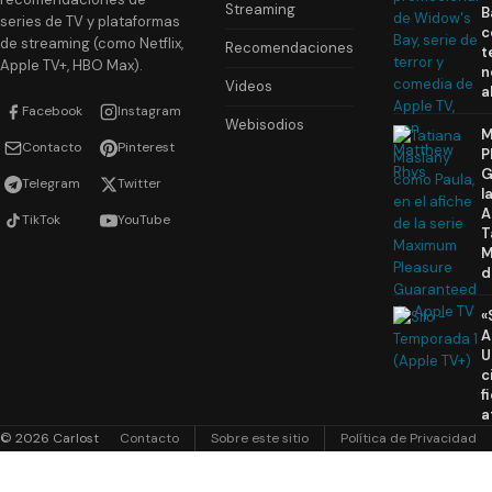
Streaming
B
series de TV y plataformas
c
de streaming (como Netflix,
Recomendaciones
t
Apple TV+, HBO Max).
n
Videos
a
Facebook
Instagram
Webisodios
M
Contacto
Pinterest
P
G
Telegram
Twitter
l
A
TikTok
YouTube
T
M
d
«
A
U
c
f
a
© 2026 Carlost
Contacto
Sobre este sitio
Política de Privacidad