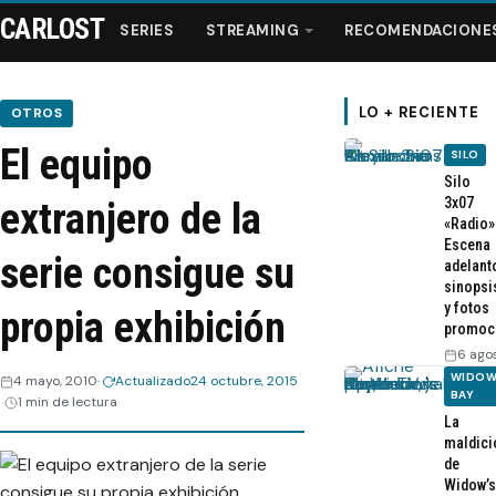
CARLOST
SERIES
STREAMING
RECOMENDACIONE
LO + RECIENTE
OTROS
El equipo
SILO
Series
Silo
3x07
extranjero de la
«Radio»
Streaming
Escena
serie consigue su
adelant
sinopsi
Recomendaciones
y fotos
propia exhibición
promoc
Videos
6 ago
WIDOW
4 mayo, 2010
Actualizado
24 octubre, 2015
BAY
1 min de lectura
Webisodios
La
maldici
de
Widow’s