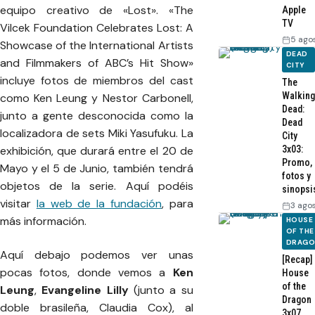
equipo creativo de «Lost». «The
Apple
TV
Vilcek Foundation Celebrates Lost: A
5 ago
Showcase of the International Artists
DEAD
and Filmmakers of ABC’s Hit Show»
CITY
incluye fotos de miembros del cast
The
Walking
como Ken Leung y Nestor Carbonell,
Dead:
junto a gente desconocida como la
Dead
localizadora de sets Miki Yasufuku. La
City
3x03:
exhibición, que durará entre el 20 de
Promo,
Mayo y el 5 de Junio, también tendrá
fotos y
objetos de la serie. Aquí podéis
sinopsi
visitar
la web de la fundación
, para
3 ago
más información.
HOUSE
OF THE
DRAG
Aquí debajo podemos ver unas
[Recap]
pocas fotos, donde vemos a
Ken
House
of the
Leung
,
Evangeline Lilly
(junto a su
Dragon
doble brasileña, Claudia Cox), al
3x07