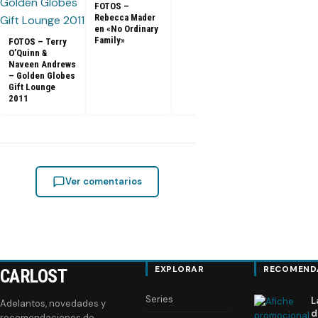
FOTOS –
Rebecca Mader
en «No Ordinary
Family»
FOTOS – Terry
O’Quinn &
Naveen Andrews
– Golden Globes
Gift Lounge
2011
Ver comentarios
EXPLORAR
RECOMEND
CARLOST
Series
L
Adelantos, novedades y
d
recomendaciones de