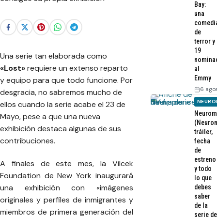
Bay:
una
comedi
de
terror y
19
Una serie tan elaborada como
nomina
«Lost»
requiere un extenso reparto
al
Emmy
y equipo para que todo funcione. Por
6 ago
desgracia, no sabremos mucho de
NEURO
ellos cuando la serie acabe el 23 de
Neurom
Mayo, pese a que una nueva
(Neurom
exhibición destaca algunas de sus
tráiler,
contribuciones.
fecha
de
estreno
A finales de este mes, la Vilcek
y todo
Foundation de New York inaugurará
lo que
una exhibición con «imágenes
debes
saber
originales y perfiles de inmigrantes y
de la
miembros de primera generación del
serie de