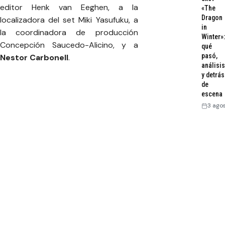
editor Henk van Eeghen, a la
«The
Dragon
localizadora del set Miki Yasufuku, a
in
la coordinadora de producción
Winter»:
Concepción Saucedo-Alicino, y a
qué
pasó,
Nestor Carbonell
.
análisis
y detrás
de
escena
3 ago