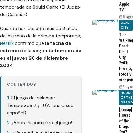
Apple
temporada de Squid Game (El Juego
TV
del Calamar).
5 ago
DEAD
Cuando han pasado más de 3 años
CITY
The
del estreno de la primera temporada,
Walking
Netflix
confirmó que
la fecha de
Dead:
estreno de la segunda temporada
Dead
City
es el jueves 26 de diciembre
3x03:
2024
.
Promo,
fotos y
sinopsi
CONTENIDOS
3 ago
HOUSE
El juego del calamar:
OF THE
DRAG
Temporada 2 y 3 (Anuncio sub
[Recap]
español)
House
of the
¡Ahora sí comienza el juego!
Dragon
¿De qué tratará la segunda
3x07