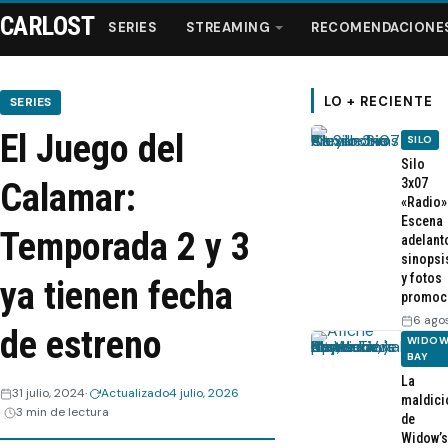
CARLOST
SERIES
STREAMING
RECOMENDACIONE
LO + RECIENTE
SERIES
El Juego del
SILO
Series
Silo
3x07
Calamar:
«Radio»
Streaming
Escena
Temporada 2 y 3
adelant
sinopsi
Recomendaciones
y fotos
ya tienen fecha
promoc
Videos
6 ago
de estreno
WIDOW
BAY
Webisodios
La
31 julio, 2024
Actualizado
4 julio, 2026
maldici
3 min de lectura
de
Widow’s