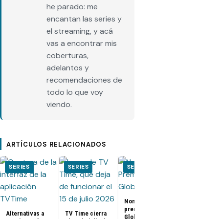
he parado: me
encantan las series y
el streaming, y acá
vas a encontrar mis
coberturas,
adelantos y
recomendaciones de
todo lo que voy
viendo.
ARTÍCULOS RELACIONADOS
SERIES
SERIES
SERIES
SERIES
«Bebé Reno»,
Nominados a los
cruda serie 
premios Golden
Netflix basad
Alternativas a
TV Time cierra
Globes 2025