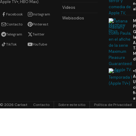
Apple TV+, HBO Max).
n
Videos
a
Facebook
Instagram
Webisodios
M
Contacto
Pinterest
P
G
Telegram
Twitter
l
A
TikTok
YouTube
T
M
d
«
A
U
c
f
a
© 2026 Carlost
Contacto
Sobre este sitio
Política de Privacidad