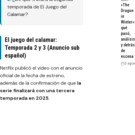
«The
temporada de El Juego del
Dragon
Calamar?
in
Winter»:
qué
pasó,
El juego del calamar:
análisis
y detrás
Temporada 2 y 3 (Anuncio sub
de
español)
escena
3 ago
Netflix publicó el video con el anuncio
oficial de la fecha de estreno,
además de la confirmación de que
la
serie finalizará con una tercera
temporada en 2025.