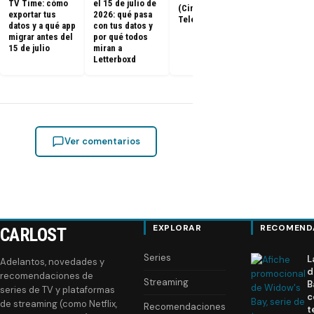
hechos real
TV Time: cómo
el 15 de julio de
(Cine y
exportar tus
2026: qué pasa
Televisión)
datos y a qué app
con tus datos y
migrar antes del
por qué todos
15 de julio
miran a
Letterboxd
Ver comentarios
EXPLORAR
RECOMEND
CARLOST
Series
L
Adelantos, novedades y
d
recomendaciones de
Streaming
B
series de TV y plataformas
c
de streaming (como Netflix,
Recomendaciones
t