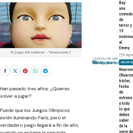
Bay:
una
comedi
de
terror y
19
nomina
al
Emmy
El juego del calamar - Temporada 2
6 ago
NEURO
Neurom
(Neurom
tráiler,
fecha
Han pasado tres años. ¿Quieres
de
volver a jugar?
estreno
y todo
lo que
Puede que los Juegos Olímpicos
debes
estén iluminando París, pero el
saber
verdadero juego llegará a fin de año,
de la
serie de
cuando se estrene la segunda