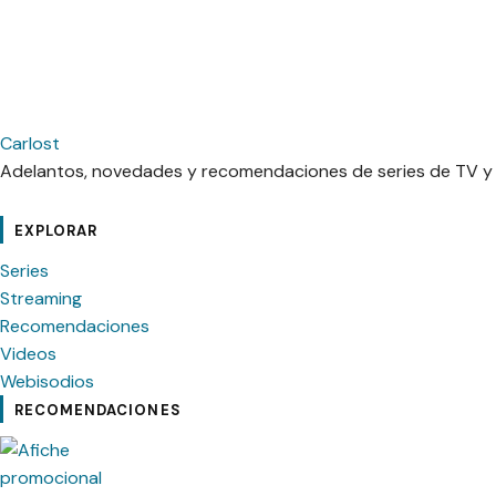
Carlost
Adelantos, novedades y recomendaciones de series de TV y p
cebook
Instagram
Contacto
Pinterest
Telegram
Twitter
TikTok
YouTube
EXPLORAR
Series
Streaming
Recomendaciones
Videos
Webisodios
RECOMENDACIONES