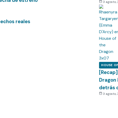
fecha de estreno
3 agosto,
hechos reales
HOUSE O
[Recap]
Dragon i
detrás 
3 agosto,