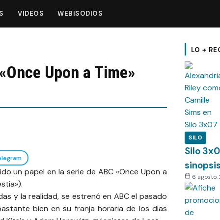
S
VIDEOS
WEBISODIOS
LO + RE
e «Once Upon a Time»
SILO
Silo 3x
elegram
sinopsi
uido un papel en la serie de ABC «Once Upon a
6 agosto,
stia»).
as y la realidad, se estrenó en ABC el pasado
astante bien en su franja horaria de los dias