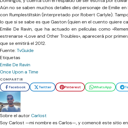
Domingos, y cuenta con el respaldo de ser escrita por Edward
Aún no se saben muchos detalles del personaje de Emilie en 
con Rumplestiltskin (interpretado por Robert Carlyle). Tampo
lo que si se sabe es que Gaston (quien en el cuento quiere ca
Emilie De Ravin, que ha actuado en películas como «Remem
estrenarse «Love and Other Troubles», aparecerá por primera
que se emitirá el 2012.
Fuente:
TvGuide
Etiquetas
Emilie De Ravin
Once Upon a Time
COMPARTIR
Facebook
Twitter
Pinterest
WhatsApp
T
Sobre el autor
Carlost
Soy Carlost —mi nombre es Carlos—, y comencé este sitio en 2