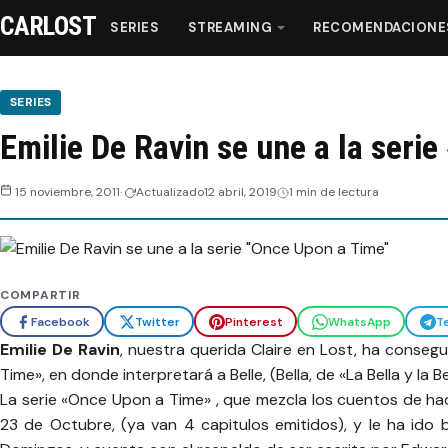
CARLOST
SERIES
STREAMING
RECOMENDACIONE
Series
SERIES
Emilie De Ravin se une a la seri
Streaming
15 noviembre, 2011
Actualizado
12 abril, 2019
1 min de lectura
Recomendaciones
Videos
COMPARTIR
Webisodios
Facebook
Twitter
Pinterest
WhatsApp
T
Emilie De Ravin
, nuestra querida Claire en Lost, ha conseg
Time», en donde interpretará a Belle, (Bella, de «La Bella y la Be
La serie «Once Upon a Time» , que mezcla los cuentos de had
23 de Octubre, (ya van 4 capitulos emitidos), y le ha ido b