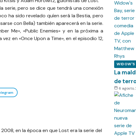
 Kitsis y Adam Horowitz, guionistas de Lost.
la serie, pero se dice que tendrá una conexión
co ha sido revelado quíen será la Bestia, pero
sarse con Bella) también aparecerá en la serie.
ber Me», «Public Enemies» y en la próxima a
 vez en «Once Upon a Time», en el episodio 12,
WIDOW'S
La mald
de terr
6 agosto,
elegram
008, en la época en que Lost era la serie del