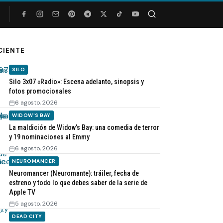
Buscar
CIENTE
SILO
Silo 3x07 «Radio»: Escena adelanto, sinopsis y
fotos promocionales
6 agosto, 2026
WIDOW'S BAY
La maldición de Widow’s Bay: una comedia de terror
y 19 nominaciones al Emmy
6 agosto, 2026
NEUROMANCER
Neuromancer (Neuromante): tráiler, fecha de
estreno y todo lo que debes saber de la serie de
Apple TV
5 agosto, 2026
DEAD CITY