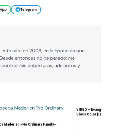
App
Telegram
este sitio en 2008, en la época en que
e. Desde entonces no he parado: me
encontrar mis coberturas, adelantos y
VIDEO – Evangeline Lilly – L’Ore
Gloss Color [HD]
a Mader en «No Ordinary Family»