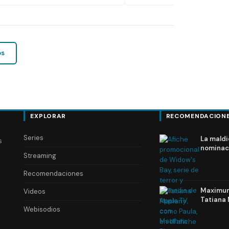
os
EXPLORAR
RECOMENDACION
Series
La maldi
s
nominac
Streaming
Recomendaciones
Maximum 
Videos
Tatiana 
Webisodios