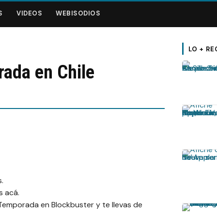
S
VIDEOS
WEBISODIOS
LO + RE
ada en Chile
.
s acá.
 Temporada en Blockbuster y te llevas de