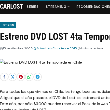
CARLOST
SERIES
STREAMING
RECOMENDACIONE
OTROS
Estreno DVD LOST 4ta Tempor
Series
15 septiembre, 2008
Actualizado
24 octubre, 2015
1 min de lectura
Streaming
Recomendaciones
Videos
Para todos los que vivimos en Chile, les tengo buenas noticias
Webisodios
Al igual que el año pasado, el DVD de Lost, se estrenará ante
Este año, por sólo $3.000 puedes reservar el Pack de la 4ta
regalo un Jockey de LOST.