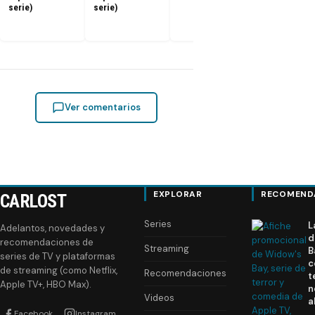
serie)
serie)
Ver comentarios
EXPLORAR
RECOMEND
CARLOST
Series
L
Adelantos, novedades y
d
recomendaciones de
Streaming
B
series de TV y plataformas
c
de streaming (como Netflix,
Recomendaciones
t
Apple TV+, HBO Max).
n
Videos
a
Facebook
Instagram