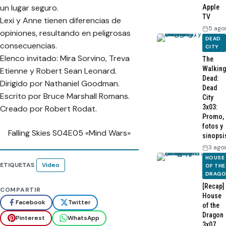
un lugar seguro.
Apple
TV
Lexi y Anne tienen diferencias de
5 ago
opiniones, resultando en peligrosas
DEAD
consecuencias.
CITY
Elenco invitado: Mira Sorvino, Treva
The
Walking
Etienne y Robert Sean Leonard.
Dead:
Dirigido por Nathaniel Goodman.
Dead
Escrito por Bruce Marshall Romans.
City
3x03:
Creado por Robert Rodat.
Promo,
fotos y
Falling Skies S04E05 «Mind Wars»
sinopsi
3 ago
HOUSE
ETIQUETAS
Video
OF THE
DRAG
[Recap]
COMPARTIR
House
Facebook
Twitter
of the
Dragon
Pinterest
WhatsApp
3x07