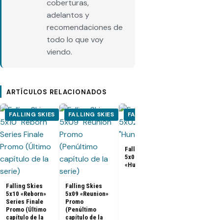
coberturas,
adelantos y
recomendaciones de
todo lo que voy
viendo.
ARTÍCULOS RELACIONADOS
FALLING SKIES
FALLING SKIES
FALLING SKIES
FALLING S
Falling Skies
5x02 Promo
«Hunger Pains»
Falling Skies
Nueva promo
Falling Skies
Falling Skies
la quinta y ú
5x10 «Reborn»
5x09 «Reunion»
temporada
Series Finale
Promo
Promo (Último
(Penúltimo
capítulo de la
capítulo de la