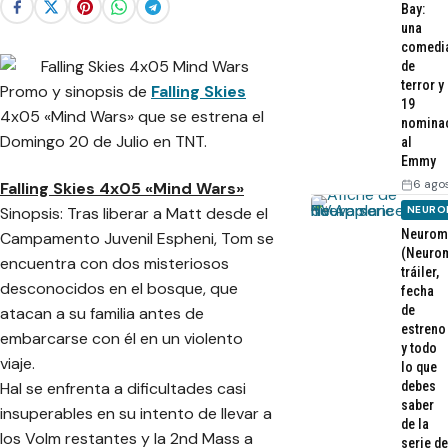
Bay:
una
comedi
de
terror y
Promo y sinopsis de
Falling Skies
19
4x05 «Mind Wars» que se estrena el
nomina
Domingo 20 de Julio en TNT.
al
Emmy
6 ago
Falling Skies 4x05 «Mind Wars»
NEURO
Sinopsis: Tras liberar a Matt desde el
Neurom
Campamento Juvenil Espheni, Tom se
(Neurom
encuentra con dos misteriosos
tráiler,
desconocidos en el bosque, que
fecha
de
atacan a su familia antes de
estreno
embarcarse con él en un violento
y todo
viaje.
lo que
debes
Hal se enfrenta a dificultades casi
saber
insuperables en su intento de llevar a
de la
los Volm restantes y la 2nd Mass a
serie de