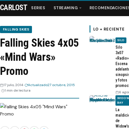
CARLOST
SERIES
STREAMING
RECOMENDACIONE
LO + RECIENTE
FALLING SKIES
Falling Skies 4x05
SILO
Series
Silo
3x07
«Mind Wars»
«Radio»
Streaming
Escena
Promo
adelant
sinopsi
Recomendaciones
y fotos
17 julio, 2014
Actualizado
27 octubre, 2015
promoc
1 min de lectura
Videos
6 ago
WIDOW
BAY
Webisodios
La
maldici
de
Widow’s