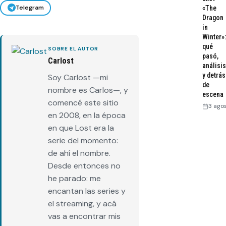
Telegram
«The
Dragon
in
Winter»:
qué
SOBRE EL AUTOR
pasó,
Carlost
análisis
y detrás
Soy Carlost —mi
de
nombre es Carlos—, y
escena
comencé este sitio
3 ago
en 2008, en la época
en que Lost era la
serie del momento:
de ahí el nombre.
Desde entonces no
he parado: me
encantan las series y
el streaming, y acá
vas a encontrar mis