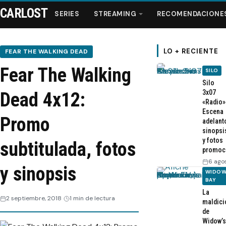
CARLOST
SERIES
STREAMING
RECOMENDACIONE
LO + RECIENTE
FEAR THE WALKING DEAD
Fear The Walking
SILO
Series
Silo
3x07
Dead 4x12:
«Radio»
Streaming
Escena
Promo
adelant
sinopsi
Recomendaciones
y fotos
subtitulada, fotos
promoc
Videos
6 ago
y sinopsis
WIDOW
BAY
Webisodios
La
2 septiembre, 2018
1 min de lectura
maldici
de
Widow’s