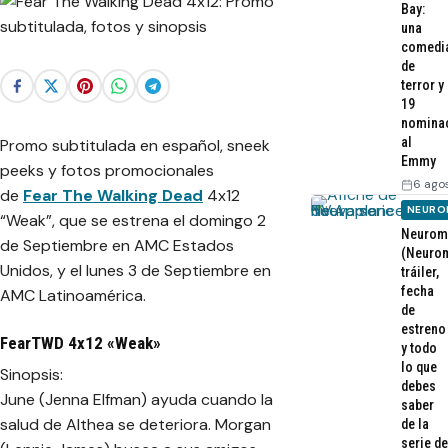
Bay:
una
comedi
de
terror y
19
nomina
al
Promo subtitulada en español, sneek
Emmy
peeks y fotos promocionales
6 ago
de
Fear The Walking Dead
4x12
NEURO
“Weak”, que se estrena el domingo 2
Neurom
de Septiembre en AMC Estados
(Neurom
Unidos, y el lunes 3 de Septiembre en
tráiler,
fecha
AMC Latinoamérica.
de
estreno
FearTWD 4x12 «Weak»
y todo
lo que
Sinopsis:
debes
June (Jenna Elfman) ayuda cuando la
saber
salud de Althea se deteriora. Morgan
de la
serie de