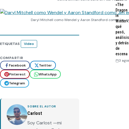
«The
Dragon
in
Daryl Mitchell como Wendel y Aaron Standford como Jim e
Winter»:
qué
pasó,
análisis
y detrás
ETIQUETAS
Video
de
escena
COMPARTIR
3 ago
Facebook
Twitter
Pinterest
WhatsApp
Telegram
SOBRE EL AUTOR
Carlost
Soy Carlost —mi