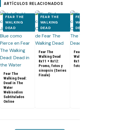
ARTÍCULOS RELACIONADOS
FEAR THE
FEAR THE
FEAR THE
FEAR THE
WALKING
WALKING
WALKING
WALKING
DEAD
DEAD
DEAD
DEAD
Fear The
Walking Dea
8x09: Promo
fotos y sino
Fear The
Fear The
Walking Dead
Walking Dead
8x11 + 8x12:
8x10: Promo,
Promo, fotos y
fotos y sinopsis
sinopsis (Series
Fear The
Finale)
Walking Dead:
Dead in The
Water
Webisodios
Subtitulados
Online