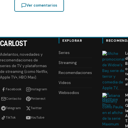
Ver comentarios
EXPLORAR
RECOMEND
CARLOST
Series
L
Adelantos, novedades y
d
recomendaciones de
Streaming
B
series de TV y plataformas
c
de streaming (como Netflix,
Recomendaciones
t
Apple TV+, HBO Max).
n
Videos
a
Facebook
Instagram
Webisodios
M
Contacto
Pinterest
P
G
Telegram
Twitter
l
A
TikTok
YouTube
T
M