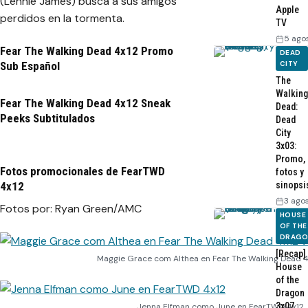
(Lennie James) busca a sus amigos
Apple
perdidos en la tormenta.
TV
5 ago
Fear The Walking Dead 4x12 Promo
DEAD
CITY
Sub Español
The
Walking
Fear The Walking Dead 4x12 Sneak
Dead:
Peeks Subtitulados
Dead
City
3x03:
Promo,
Fotos promocionales de FearTWD
fotos y
sinopsi
4x12
3 ago
Fotos por: Ryan Green/AMC
HOUSE
OF THE
DRAG
[Recap]
Maggie Grace com Althea en Fear The Walking Dead 
House
of the
Dragon
3x07
Jenna Elfman como June en FearTWD 4x12