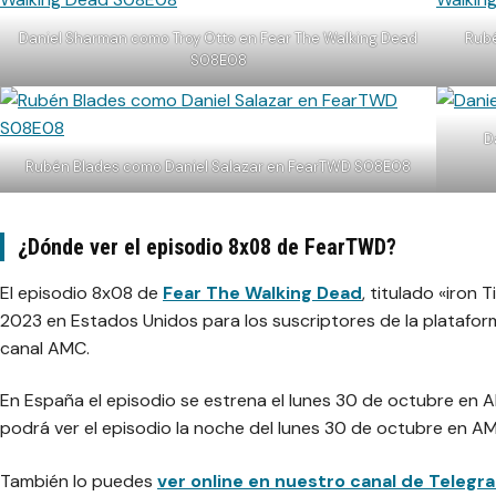
Daniel Sharman como Troy Otto en Fear The Walking Dead
Rubé
S08E08
D
Rubén Blades como Daniel Salazar en FearTWD S08E08
¿Dónde ver el episodio 8x08 de FearTWD?
El episodio 8x08 de
Fear The Walking Dead
, titulado «iron
2023 en Estados Unidos para los suscriptores de la platafor
canal AMC.
En España el episodio se estrena el lunes 30 de octubre en
podrá ver el episodio la noche del lunes 30 de octubre en A
También lo puedes
ver online en nuestro canal de Telegr