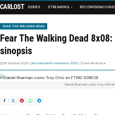
CARLOST
SERIES
STREAMING
RECOMENDACIONE
FEAR THE WALKING DEAD
Fear The Walking Dead 8x08: 
Series
sinopsis
Streaming
28 octubre, 2023
Actualizado
11 noviembre, 2023
2 min de lectura
Recomendaciones
Videos
Daniel Sharman como Troy Otto 
Webisodios