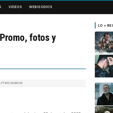
S
VIDEOS
WEBISODIOS
LO + RE
Promo, fotos y
en FTWD S08E08