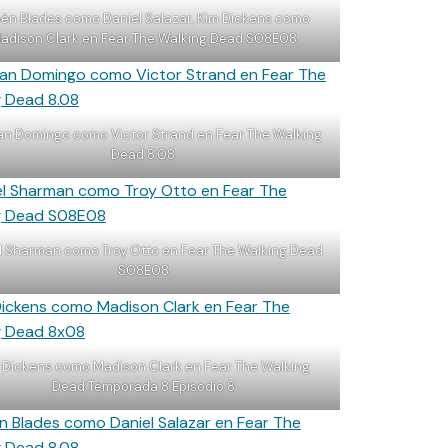
én Blades como Daniel Salazar, Kim Dickens como
adison Clark en Fear The Walking Dead S08E08
n Domingo como Victor Strand en Fear The Walking
Dead 8.08
l Sharman como Troy Otto en Fear The Walking Dead
S08E08
 Dickens como Madison Clark en Fear The Walking
Dead Temporada 8 Episodio 8