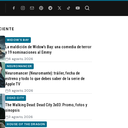
Buscar
CIENTE
WIDOW'S BAY
La maldición de Widow’s Bay: una comedia de terror
y 19 nominaciones al Emmy
6 agosto, 2026
NEUROMANCER
Neuromancer (Neuromante): tráiler, fecha de
estreno y todo lo que debes saber de la serie de
Apple TV
5 agosto, 2026
DEAD CITY
The Walking Dead: Dead City 3x03: Promo, fotos y
sinopsis
3 agosto, 2026
HOUSE OF THE DRAGON