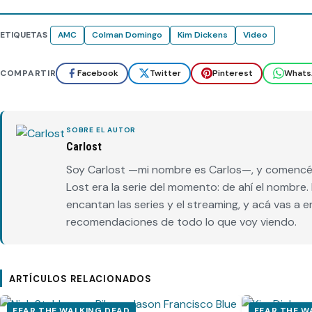
ETIQUETAS
AMC
Colman Domingo
Kim Dickens
Video
COMPARTIR
Facebook
Twitter
Pinterest
Whats
SOBRE EL AUTOR
Carlost
Soy Carlost —mi nombre es Carlos—, y comencé 
Lost era la serie del momento: de ahí el nombr
encantan las series y el streaming, y acá vas a 
recomendaciones de todo lo que voy viendo.
ARTÍCULOS RELACIONADOS
FEAR THE WALKING DEAD
FEAR THE W