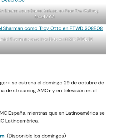
n Blades como Daniel Salazar en Fear The Walking
Dead 8.08
aniel Sharman como Troy Otto en FTWD S08E08
 Tiger», se estrena el domingo 29 de octubre de
ma de streaming AMC+ y en televisión en el
 AMC España, mientras que en Latinoamérica se
MC Latinoamérica.
am
. (Disponible los domingos)