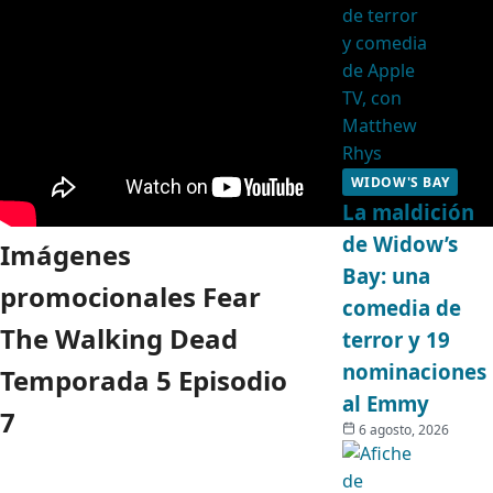
WIDOW'S BAY
La maldición
de Widow’s
Imágenes
Bay: una
promocionales Fear
comedia de
The Walking Dead
terror y 19
nominaciones
Temporada 5 Episodio
al Emmy
7
6 agosto, 2026