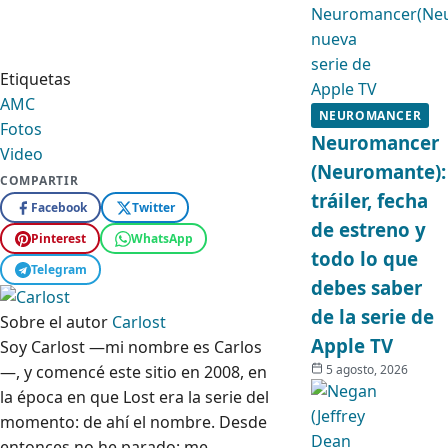
Etiquetas
AMC
NEUROMANCER
Fotos
Neuromancer
Video
(Neuromante):
COMPARTIR
tráiler, fecha
Facebook
Twitter
de estreno y
Pinterest
WhatsApp
todo lo que
Telegram
debes saber
de la serie de
Sobre el autor
Carlost
Apple TV
Soy Carlost —mi nombre es Carlos
—, y comencé este sitio en 2008, en
5 agosto, 2026
la época en que Lost era la serie del
momento: de ahí el nombre. Desde
entonces no he parado: me