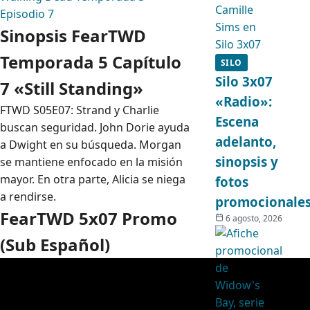
Episodio 7
Sinopsis FearTWD
Temporada 5 Capítulo
SILO
Silo 3x07
7 «Still Standing»
«Radio»:
FTWD S05E07: Strand y Charlie
Escena
buscan seguridad. John Dorie ayuda
adelanto,
a Dwight en su búsqueda. Morgan
sinopsis y
se mantiene enfocado en la misión
mayor. En otra parte, Alicia se niega
fotos
a rendirse.
promocionale
FearTWD 5x07 Promo
6 agosto, 2026
(Sub Español)