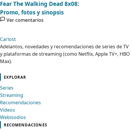
Fear The Walking Dead 8x08:
Promo, fotos y sinopsis
Ver comentarios
Carlost
Adelantos, novedades y recomendaciones de series de TV
y plataformas de streaming (como Netflix, Apple TV+, HBO
Max).
cebook
Instagram
Contacto
Pinterest
Telegram
Twitter
TikTok
YouTube
EXPLORAR
Series
Streaming
Recomendaciones
Videos
Webisodios
RECOMENDACIONES