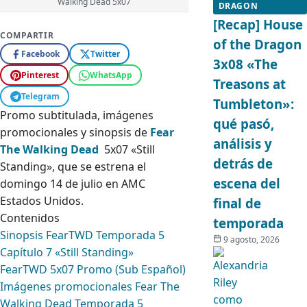
Walking Dead 5x07
DRAGON
[Recap] House
COMPARTIR
of the Dragon
Facebook
Twitter
3x08 «The
Pinterest
WhatsApp
Treasons at
Telegram
Tumbleton»:
Promo subtitulada, imágenes
qué pasó,
promocionales y sinopsis de
Fear
análisis y
The Walking Dead
5x07 «Still
detrás de
Standing», que se estrena el
escena del
domingo 14 de julio en AMC
Estados Unidos.
final de
Contenidos
temporada
Sinopsis FearTWD Temporada 5
9 agosto, 2026
Capítulo 7 «Still Standing»
FearTWD 5x07 Promo (Sub Español)
Imágenes promocionales Fear The
Walking Dead Temporada 5