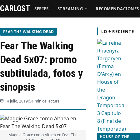
CARLOST
SERIES
STREAMING
RECOMENDACIONES
Series
LO + RECIENTE
FEAR THE WALKING DEAD
Fear The Walking
Streaming
Dead 5x07: promo
Recomendaciones
subtitulada, fotos y
Videos
sinopsis
Webisodios
14 julio, 2019
1 min de lectura
Maggie Grace como Althea en Fear The
HOUSE OF THE