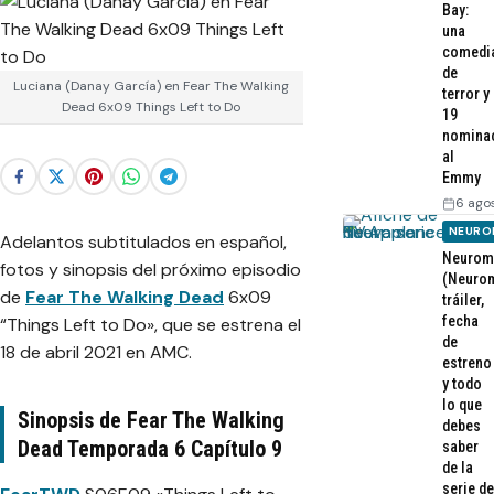
Bay:
una
comedi
de
Luciana (Danay García) en Fear The Walking
terror y
Dead 6x09 Things Left to Do
19
nomina
al
Emmy
6 ago
NEURO
Adelantos subtitulados en español,
Neurom
fotos y sinopsis del próximo episodio
(Neurom
de
Fear The Walking Dead
6x09
tráiler,
fecha
“Things Left to Do», que se estrena el
de
18 de abril 2021 en AMC.
estreno
y todo
lo que
Sinopsis de Fear The Walking
debes
Dead Temporada 6 Capítulo 9
saber
de la
serie de