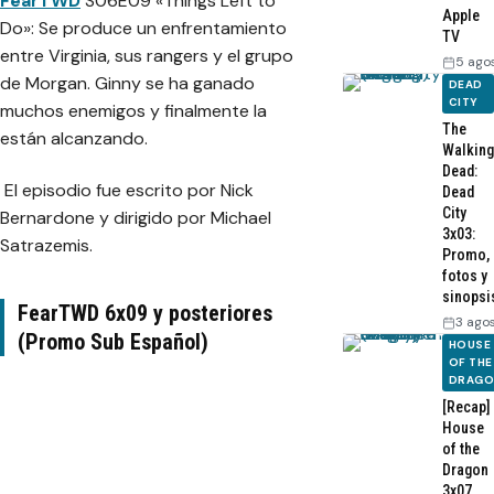
FearTWD
S06E09 «Things Left to
Apple
Do»: Se produce un enfrentamiento
TV
entre Virginia, sus rangers y el grupo
5 ago
de Morgan. Ginny se ha ganado
DEAD
CITY
muchos enemigos y finalmente la
The
están alcanzando.
Walking
Dead:
El episodio fue escrito por Nick
Dead
City
Bernardone y dirigido por Michael
3x03:
Satrazemis.
Promo,
fotos y
sinopsi
FearTWD 6x09 y posteriores
3 ago
(Promo Sub Español)
HOUSE
OF THE
DRAG
[Recap]
House
of the
Dragon
3x07