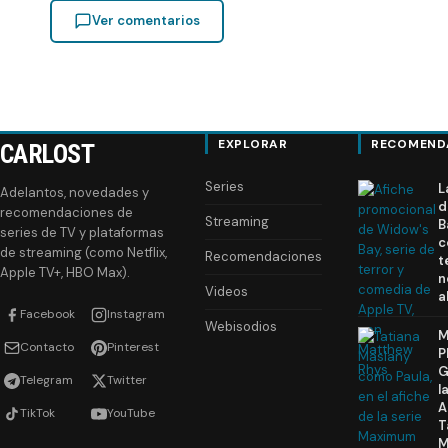
Ver comentarios
EXPLORAR
RECOMEND
CARLOST
Series
L
Adelantos, novedades y
d
recomendaciones de
Streaming
B
series de TV y plataformas
c
de streaming (como Netflix,
Recomendaciones
t
Apple TV+, HBO Max).
n
Videos
a
Facebook
Instagram
Webisodios
M
Contacto
Pinterest
P
G
Telegram
Twitter
l
A
TikTok
YouTube
T
M