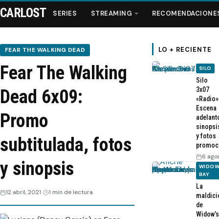
CARLOST
SERIES
STREAMING
RECOMENDACIONE
LO + RECIENTE
FEAR THE WALKING DEAD
Fear The Walking
SILO
Series
Silo
3x07
Dead 6x09:
«Radio»
Streaming
Escena
Promo
adelant
sinopsi
Recomendaciones
y fotos
subtitulada, fotos
promoc
Videos
6 ago
y sinopsis
WIDOW
BAY
Webisodios
La
12 abril, 2021
1 min de lectura
maldici
de
Widow’s