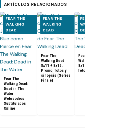
ARTÍCULOS RELACIONADOS
FEAR THE
FEAR THE
FEAR THE
FEAR THE
WALKING
WALKING
WALKING
WALKING
DEAD
DEAD
DEAD
DEAD
Fear The
Fear The
Walking Dead
Walking Dead
Fear The
8x11 + 8x12:
8x10: Promo,
Walking Dea
Promo, fotos y
fotos y sinopsis
8x09: Promo
sinopsis (Series
fotos y sino
Fear The
Finale)
Walking Dead:
Dead in The
Water
Webisodios
Subtitulados
Online