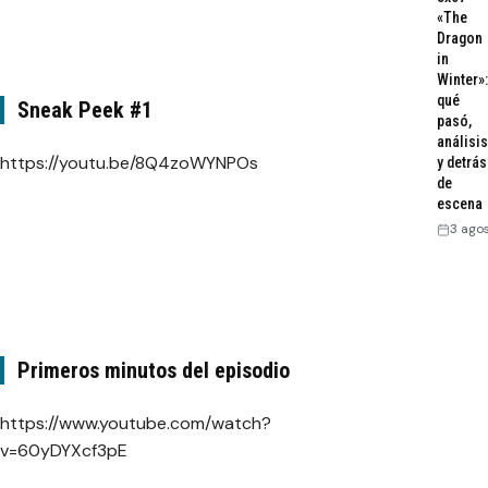
«The
Dragon
in
Winter»:
qué
Sneak Peek #1
pasó,
análisis
https://youtu.be/8Q4zoWYNPOs
y detrás
de
escena
3 ago
Primeros minutos del episodio
https://www.youtube.com/watch?
v=60yDYXcf3pE