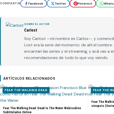
COMPARTIR
Facebook
Twitter
Pinterest
Whats
SOBRE EL AUTOR
Carlost
Soy Carlost —mi nombre es Carlos—, y comencé 
Lost era la serie del momento: de ahí el nombr
encantan las series y el streaming, y acá vas a 
recomendaciones de todo lo que voy viendo.
ARTÍCULOS RELACIONADOS
FEAR THE WALKING DEAD
FEAR THE W
Fear The Walkin
sinopsis (Serie
Fear The Walking Dead: Dead in The Water Webisodios
Subtitulados Online