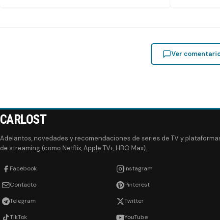
Ver comentari
CARLOST
Adelantos, novedades y recomendaciones de series de TV y plataforma
de streaming (como Netflix, Apple TV+, HBO Max).
Facebook
Instagram
Contacto
Pinterest
Telegram
Twitter
TikTok
YouTube