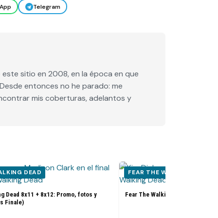
App
Telegram
este sitio en 2008, en la época en que
e. Desde entonces no he parado: me
encontrar mis coberturas, adelantos y
ALKING DEAD
FEAR THE WALKING DEAD
g Dead 8x11 + 8x12: Promo, fotos y
Fear The Walking Dead 8x10: Prom
s Finale)