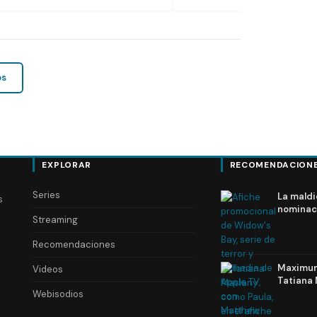
os
EXPLORAR
RECOMENDACION
Series
La maldi
s
nominac
Streaming
Recomendaciones
Maximum 
Videos
Tatiana 
Webisodios