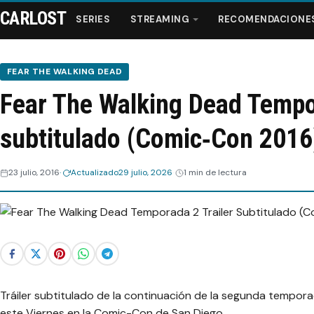
CARLOST
SERIES
STREAMING
RECOMENDACIONE
FEAR THE WALKING DEAD
Fear The Walking Dead Tempor
Series
subtitulado (Comic‑Con 2016
Streaming
23 julio, 2016
Actualizado
29 julio, 2026
1 min de lectura
Recomendaciones
Videos
Webisodios
Tráiler subtitulado de la continuación de la segunda tempor
este Viernes en la Comic-Con de San Diego.