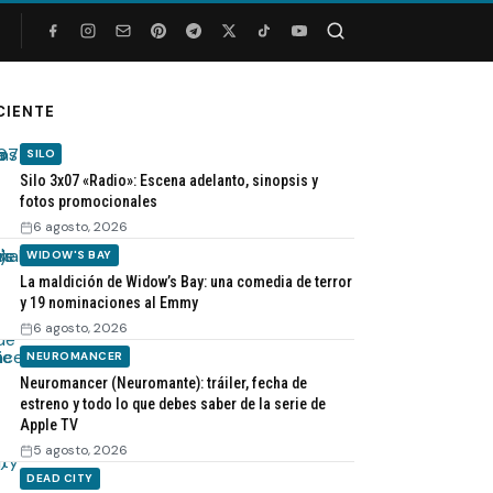
Buscar
CIENTE
SILO
Silo 3x07 «Radio»: Escena adelanto, sinopsis y
fotos promocionales
6 agosto, 2026
WIDOW'S BAY
La maldición de Widow’s Bay: una comedia de terror
y 19 nominaciones al Emmy
6 agosto, 2026
NEUROMANCER
Neuromancer (Neuromante): tráiler, fecha de
estreno y todo lo que debes saber de la serie de
Apple TV
5 agosto, 2026
DEAD CITY