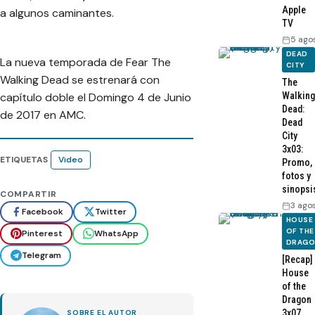
Apple
a algunos caminantes.
TV
5 ago
DEAD
La nueva temporada de Fear The
CITY
Walking Dead se estrenará con
The
capítulo doble el Domingo 4 de Junio
Walking
Dead:
de 2017 en AMC.
Dead
City
3x03:
ETIQUETAS
Video
Promo,
fotos y
sinopsi
COMPARTIR
3 ago
Facebook
Twitter
HOUSE
OF THE
Pinterest
WhatsApp
DRAG
Telegram
[Recap]
House
of the
Dragon
3x07
SOBRE EL AUTOR