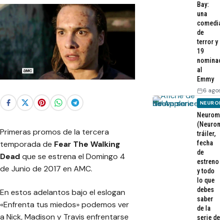
Bay:
una
comedi
de
terror y
19
nomina
al
Emmy
6 ago
NEURO
Neurom
(Neurom
Primeras promos de la tercera
tráiler,
fecha
temporada de
Fear The Walking
de
Dead
que se estrena el Domingo 4
estreno
de Junio de 2017 en AMC.
y todo
lo que
debes
En estos adelantos bajo el eslogan
saber
«Enfrenta tus miedos» podemos ver
de la
a Nick, Madison y Travis enfrentarse
serie de