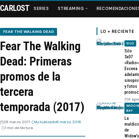
CARLOST
SERIES
STREAMING
RECOMENDACIONE
LO + RECIENTE
FEAR THE WALKING DEAD
Fear The Walking
SILO
Series
Silo
3x07
Dead: Primeras
«Radio»
Streaming
Escena
promos de la
adelant
sinopsi
Recomendaciones
y fotos
tercera
promoc
Videos
6 ago
temporada (2017)
WIDOW
BAY
Webisodios
La
28 marzo, 2017
Actualizado
8 marzo, 2018
maldici
1 min de lectura
de
Widow’s