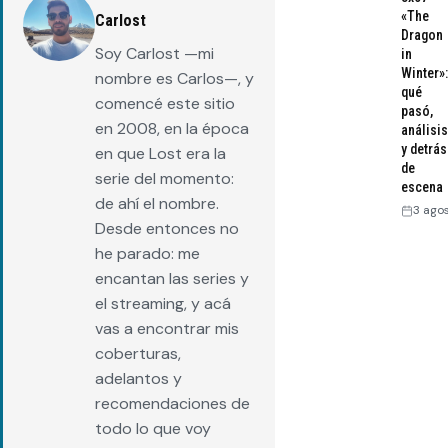
«The
Carlost
Dragon
Soy Carlost —mi
in
Winter»:
nombre es Carlos—, y
qué
comencé este sitio
pasó,
en 2008, en la época
análisis
y detrás
en que Lost era la
de
serie del momento:
escena
de ahí el nombre.
3 ago
Desde entonces no
he parado: me
encantan las series y
el streaming, y acá
vas a encontrar mis
coberturas,
adelantos y
recomendaciones de
todo lo que voy