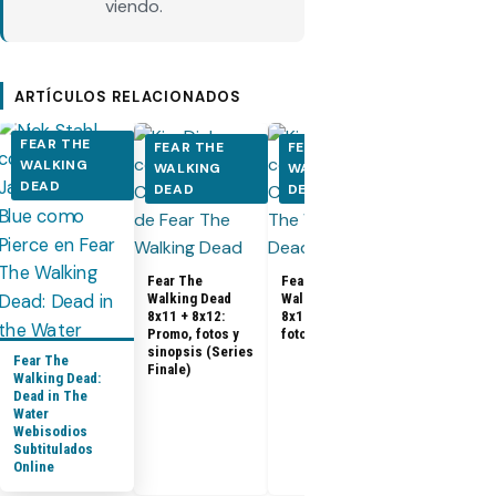
viendo.
ARTÍCULOS RELACIONADOS
FEAR THE
FEAR THE
FEAR THE
FEAR THE
WALKING
WALKING
WALKING
WALKING
DEAD
DEAD
DEAD
DEAD
Fear The
Fear The
Walking Dead
Walking Dead
Fear The
8x11 + 8x12:
8x10: Promo,
Walking Dea
Promo, fotos y
fotos y sinopsis
8x09: Promo
sinopsis (Series
Fear The
fotos y sino
Finale)
Walking Dead:
Dead in The
Water
Webisodios
Subtitulados
Online