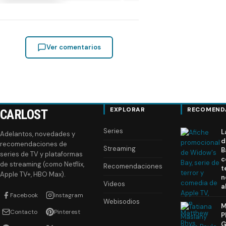
Ver comentarios
EXPLORAR
RECOMEND
CARLOST
Series
L
Adelantos, novedades y
d
recomendaciones de
Streaming
B
series de TV y plataformas
c
de streaming (como Netflix,
Recomendaciones
t
Apple TV+, HBO Max).
n
Videos
a
Facebook
Instagram
Webisodios
M
Contacto
Pinterest
P
G