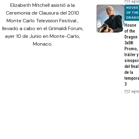
3 ago
Elizabeth Mitchell asistió a la
HOUSE
Ceremonia de Clausura del 2010
OF THE
DRAG
Monte Carlo Television Festival ,
House
llevado a cabo en el Grimaldi Forum,
of the
ayer 10 de Junio en Monte-Carlo,
Dragon
3x08:
Monaco.
Promo,
tráiler y
sinopsi
del final
de la
tempor
3
2 ago