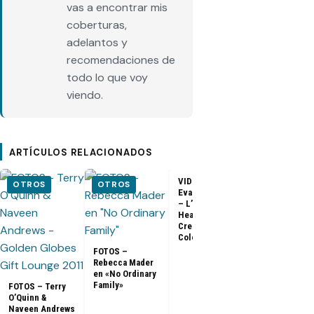
vas a encontrar mis
coberturas,
adelantos y
recomendaciones de
todo lo que voy
viendo.
ARTÍCULOS RELACIONADOS
VIDEO –
VIDEO –
OTROS
OTROS
Evangeline Lilly
Entrevista a
– L’Oreal
Matthew Fox 
Healthy Look
ArsenalTV
Creme Gloss
Color [HD]
FOTOS –
Rebecca Mader
en «No Ordinary
Family»
FOTOS – Terry
O’Quinn &
Naveen Andrews