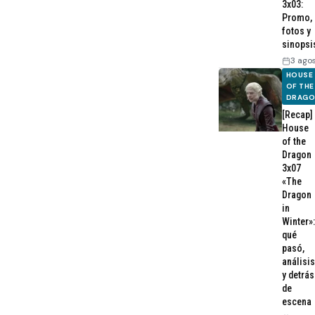
3x03:
Promo,
fotos y
sinopsi
3 ago
HOUSE
OF THE
DRAG
[Recap]
House
of the
Dragon
3x07
«The
Dragon
in
Winter»:
qué
pasó,
análisis
y detrás
de
escena