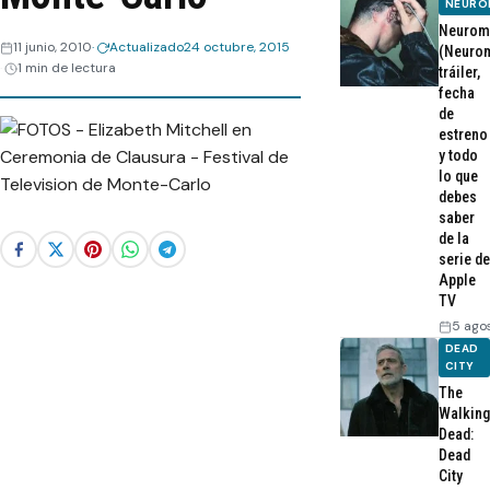
NEURO
Neurom
11 junio, 2010
Actualizado
24 octubre, 2015
(Neurom
1 min de lectura
tráiler,
fecha
de
estreno
y todo
lo que
debes
saber
de la
serie de
Apple
TV
5 ago
DEAD
CITY
The
Walking
Dead:
Dead
City