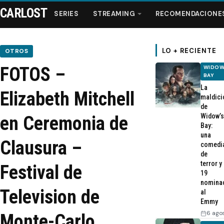
CARLOST
SERIES
STREAMING
RECOMENDACIONE
LO + RECIENTE
OTROS
FOTOS –
WIDOW
Series
BAY
La
Elizabeth Mitchell
maldici
Streaming
de
Widow’s
en Ceremonia de
Bay:
Recomendaciones
una
Clausura –
comedi
de
Videos
terror y
Festival de
19
nomina
Webisodios
Television de
al
Emmy
6 ago
Monte-Carlo