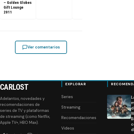
– Golden Globes
Gift Lounge
2011
Ver comentarios
EXPLORAR
RECOMEND
CARLOST
Series
L
Adelantos, novedades y
m
recomendaciones de
Streaming
d
series de TV y plataformas
W
de streaming (como Netflix,
Recomendaciones
B
Apple TV+, HBO Max).
c
Videos
d