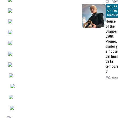
3 ago
HOUSE
OF THE
DRAG
House
of the
Dragon
3x08:
Promo,
tráiler y
sinopsi
del final
de la
tempor
3
2 ago