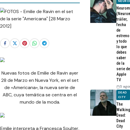
NEURO
Neurom
(Neurom
tráiler,
fecha
de
estreno
y todo
lo que
debes
saber
de la
serie de
Nuevas fotos de Emilie de Ravin ayer
Apple
28 de Marzo en Nueva York, en el set
TV
5 ago
de «Americana», la nueva serie de
DEAD
ABC, cuya temática se centra en el
CITY
mundo de la moda.
The
Walking
Dead:
Dead
City
Emilie interpreta a Francesca Soulter,