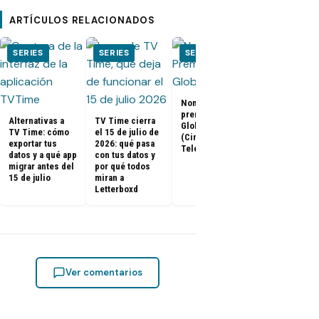
ARTÍCULOS RELACIONADOS
SERIES
SERIES
SERIES
SERIES
El Juego del
Nominados a los
Calamar:
premios Golden
Temporada 2 
Alternativas a
TV Time cierra
Globes 2025
ya tienen fe
TV Time: cómo
el 15 de julio de
(Cine y
de estreno
exportar tus
2026: qué pasa
Televisión)
datos y a qué app
con tus datos y
migrar antes del
por qué todos
15 de julio
miran a
Letterboxd
Ver comentarios