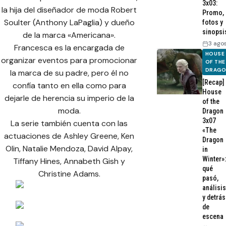
3x03:
la hija del diseñador de moda Robert
Promo,
Soulter (Anthony LaPaglia) y dueño
fotos y
sinopsi
de la marca «Americana».
3 ago
Francesca es la encargada de
HOUSE
organizar eventos para promocionar
OF THE
DRAG
la marca de su padre, pero él no
[Recap]
confía tanto en ella como para
House
dejarle de herencia su imperio de la
of the
moda.
Dragon
3x07
La serie también cuenta con las
«The
actuaciones de Ashley Greene, Ken
Dragon
Olin, Natalie Mendoza, David Alpay,
in
Winter»:
Tiffany Hines, Annabeth Gish y
qué
Christine Adams.
pasó,
análisis
y detrás
de
escena