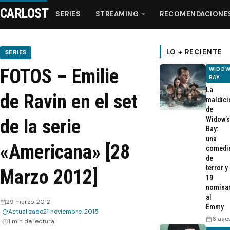
CARLOST
SERIES
STREAMING
RECOMENDACIONE
LO + RECIENTE
SERIES
FOTOS – Emilie
WIDOW
Series
BAY
La
de Ravin en el set
maldici
Streaming
de
Widow’s
de la serie
Bay:
Recomendaciones
una
«Americana» [28
comedi
de
Videos
terror y
Marzo 2012]
19
nomina
Webisodios
al
29 marzo, 2012
Emmy
Actualizado
21 noviembre, 2015
6 ago
1 min de lectura