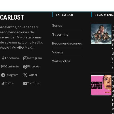
EXPLORAR
RECOMEND
CARLOST
Series
L
Adelantos, novedades y
m
recomendaciones de
Streaming
d
series de TV y plataformas
W
de streaming (como Netflix,
Recomendaciones
B
Apple TV+, HBO Max).
c
Videos
d
Facebook
Instagram
y
Webisodios
n
Contacto
Pinterest
a
Telegram
Twitter
M
P
TikTok
YouTube
G
l
d
T
T
M
q