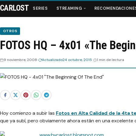
CARLOST
SERIES
STREAMING
RECOMENDACIONE
OTROS
FOTOS HQ – 4x01 «The Begin
Series
9 noviembre, 2008
Actualizado
24 octubre, 2015
1 min de lectura
Streaming
Recomendaciones
Videos
Hoy comienzo a subir las
Webisodios
Fotos en Alta Calidad de la 4ta
que ya subí, pero obviamente ahora están en una excelente 