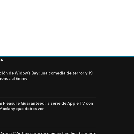
ES
ción de Widow’s Bay: una comedia de terror y 19
iones al Emmy
Pleasure Guaranteed: la serie de Apple TV con
Maslany que debes ver
n Apple TV+: Una serie de ciencia ficción atrapante