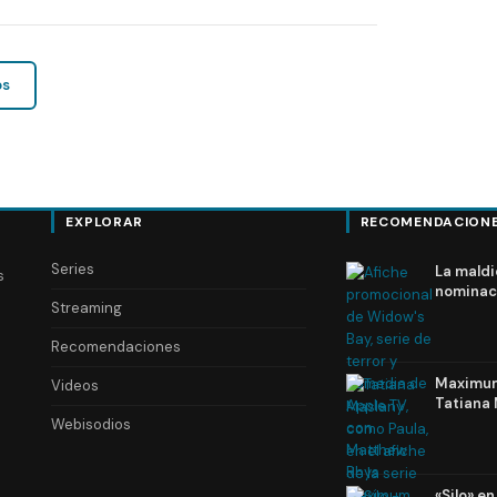
os
EXPLORAR
RECOMENDACION
Series
La maldi
s
nominac
Streaming
Recomendaciones
Maximum 
Videos
Tatiana 
Webisodios
«Silo» e