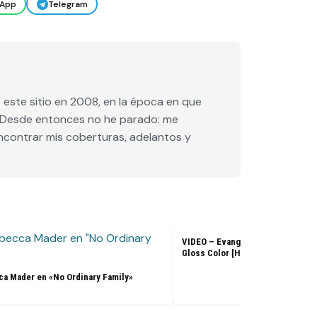
App
Telegram
este sitio en 2008, en la época en que
e. Desde entonces no he parado: me
encontrar mis coberturas, adelantos y
VIDEO – Evangeline Lilly – L’Ore
Gloss Color [HD]
a Mader en «No Ordinary Family»