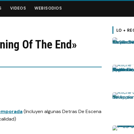
S
VIDEOS
WEBISODIOS
LO + RE
ning Of The End»
 temporada
(Incluyen algunas Detras De Escena
calidad)