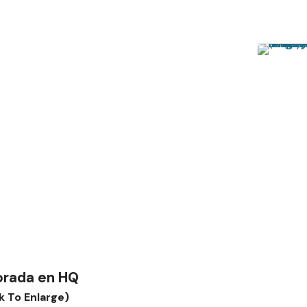
orada en HQ
ck To Enlarge)