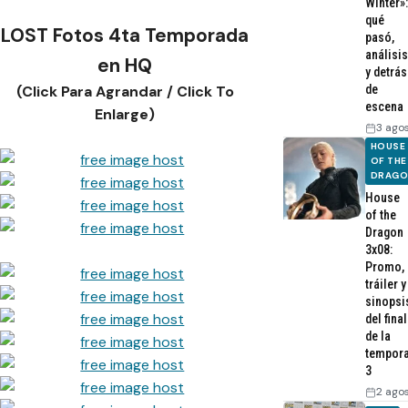
Winter»:
qué
LOST Fotos 4ta Temporada
pasó,
análisis
en HQ
y detrás
de
(Click Para Agrandar / Click To
escena
Enlarge)
3 ago
HOUSE
OF THE
DRAG
House
of the
Dragon
3x08:
Promo,
tráiler y
sinopsi
del final
de la
tempor
3
2 ago