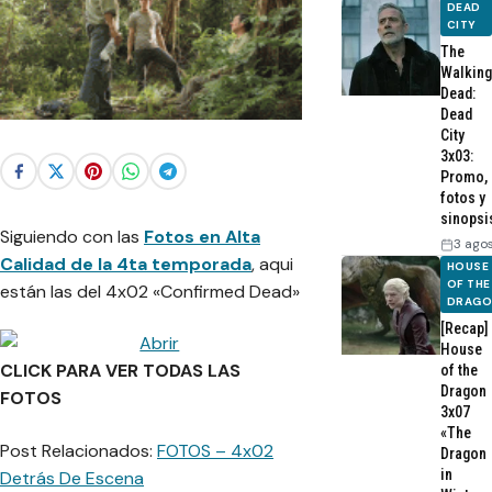
DEAD
CITY
The
Walking
Dead:
Dead
City
3x03:
Promo,
fotos y
sinopsi
Siguiendo con las
Fotos en Alta
3 ago
Calidad de la 4ta temporada
, aqui
HOUSE
OF THE
están las del 4x02 «Confirmed Dead»
DRAG
[Recap]
House
CLICK PARA VER TODAS LAS
of the
Dragon
FOTOS
3x07
«The
Post Relacionados:
FOTOS – 4x02
Dragon
in
Detrás De Escena