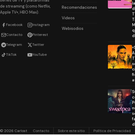
series de TV y plataformas
l
de streaming (como Netflix,
Recomendaciones
d
Apple TV+, HBO Max).
T
Videos
T
Facebook
Instagram
M
Webisodios
q
Contacto
Pinterest
d
Telegram
Twitter
«
A
TikTok
YouTube
T
s
c
f
a
S
c
P
n
s
f
d
© 2026 Carlost
Contacto
Sobre este sitio
Política de Privacidad