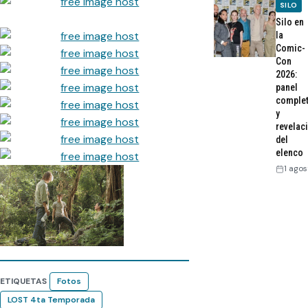
SILO
Silo en
la
Comic-
Con
2026:
panel
comple
y
revelac
del
elenco
1 agos
ETIQUETAS
Fotos
LOST 4ta Temporada