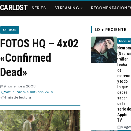
CARLOST
SERIES
STREAMING
RECOMENDACIONE
LO + RECIENTE
OTROS
FOTOS HQ – 4x02
NEURO
Series
Neurom
(Neurom
«Confirmed
tráiler,
Streaming
fecha
Dead»
de
estreno
Recomendaciones
y todo
9 noviembre, 2008
lo que
Actualizado
24 octubre, 2015
Videos
debes
1 min de lectura
saber
de la
Webisodios
serie de
Apple
TV
5 ago