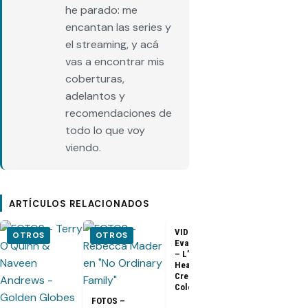
he parado: me
encantan las series y
el streaming, y acá
vas a encontrar mis
coberturas,
adelantos y
recomendaciones de
todo lo que voy
viendo.
ARTÍCULOS RELACIONADOS
VIDEO –
VIDEO –
OTROS
OTROS
Evangeline Lilly
Entrevista a
– L’Oreal
Matthew Fox 
Healthy Look
ArsenalTV
Creme Gloss
Color [HD]
FOTOS –