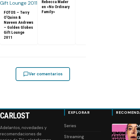
Rebecca Mader
en «No Ordinary
Family»
FOTOS – Terry
O’Quinn &
Naveen Andrews
– Golden Globes
Gift Lounge
2011
Ver comentarios
EXPLORAR
RECOMEND
CARLOST
Series
M
Adelantos, novedades y
P
recomendaciones de
Streaming
G