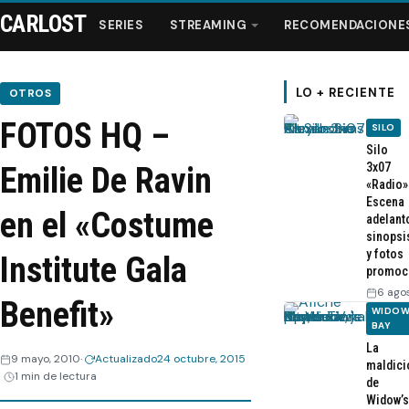
CARLOST
SERIES
STREAMING
RECOMENDACIONE
LO + RECIENTE
OTROS
FOTOS HQ –
SILO
Series
Silo
3x07
Emilie De Ravin
«Radio»
Streaming
Escena
en el «Costume
adelant
sinopsi
Recomendaciones
y fotos
Institute Gala
promoc
Videos
6 ago
Benefit»
WIDOW
BAY
Webisodios
La
9 mayo, 2010
Actualizado
24 octubre, 2015
maldici
1 min de lectura
de
Widow’s