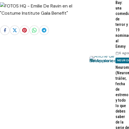
Bay:
una
comedi
de
terror y
19
nomina
al
Emmy
6 ago
NEURO
Neurom
(Neurom
tráiler,
fecha
de
estreno
y todo
lo que
debes
saber
de la
serie de