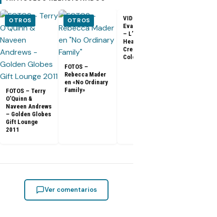
VIDEO –
VIDEO –
OTROS
OTROS
Evangeline Lilly
Entrevista a
– L’Oreal
Matthew Fox 
Healthy Look
ArsenalTV
Creme Gloss
Color [HD]
FOTOS –
Rebecca Mader
en «No Ordinary
Family»
FOTOS – Terry
O’Quinn &
Naveen Andrews
– Golden Globes
Gift Lounge
2011
Ver comentarios