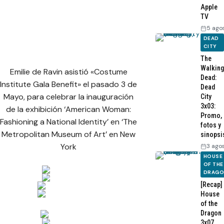
Apple
TV
5 ago
DEAD
CITY
The
Walking
Emilie de Ravin asistió «Costume
Dead:
Institute Gala Benefit» el pasado 3 de
Dead
Mayo, para celebrar la inauguración
City
3x03:
de la exhibición ‘American Woman:
Promo,
Fashioning a National Identity’ en ‘The
fotos y
Metropolitan Museum of Art’ en New
sinopsi
York
3 ago
HOUSE
OF THE
DRAG
[Recap]
House
of the
Dragon
3x07