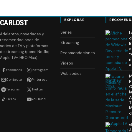
EXPLORAR
RECOMEND
CARLOST
Series
L
Adelantos, novedades y
d
recomendaciones de
Streaming
B
series de TV y plataformas
c
de streaming (como Netflix,
Recomendaciones
t
Apple TV+, HBO Max).
n
Videos
a
Facebook
Instagram
Webisodios
M
Contacto
Pinterest
P
G
Telegram
Twitter
l
A
TikTok
YouTube
T
M
d
«
A