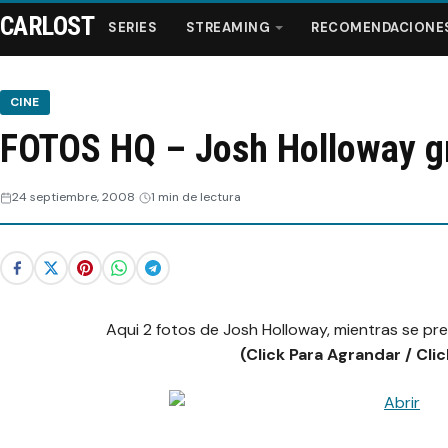
CARLOST
SERIES
STREAMING
RECOMENDACIONE
CINE
FOTOS HQ – Josh Holloway g
Series
24 septiembre, 2008
1 min de lectura
Streaming
Recomendaciones
Videos
Aqui 2 fotos de Josh Holloway, mientras se pr
(Click Para Agrandar / Cli
Webisodios