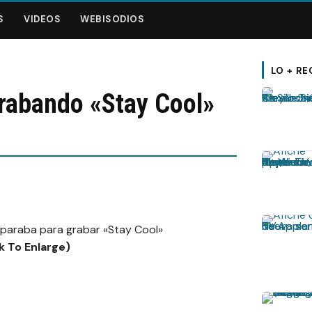
S
VIDEOS
WEBISODIOS
LO + RE
rabando «Stay Cool»
eparaba para grabar «Stay Cool»
ck To Enlarge)