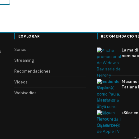
EXPLORAR
RECOMENDACION
Series
La maldi
s
nominac
Streaming
Recomendaciones
Maximum 
Videos
Tatiana 
Webisodios
«Silo» e
Co