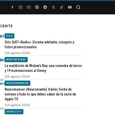
Buscar
CIENTE
SILO
Silo 3x07 «Radio»: Escena adelanto, sinopsis y
fotos promocionales
6 agosto, 2026
WIDOW'S BAY
La maldición de Widow’s Bay: una comedia de terror
y 19 nominaciones al Emmy
6 agosto, 2026
NEUROMANCER
Neuromancer (Neuromante): tráiler, fecha de
estreno y todo lo que debes saber de la serie de
Apple TV
5 agosto, 2026
DEAD CITY