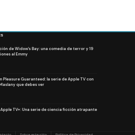
ES
ción de Widow’s Bay: una comedia de terror y 19
iones al Emmy
Pleasure Guaranteed: la serie de Apple TV con
Maslany que debes ver
n Apple TV+: Una serie de ciencia ficción atrapante
ntacto
Sobre este sitio
Política de Privacidad