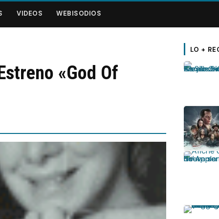
S
VIDEOS
WEBISODIOS
LO + RE
Estreno «God Of