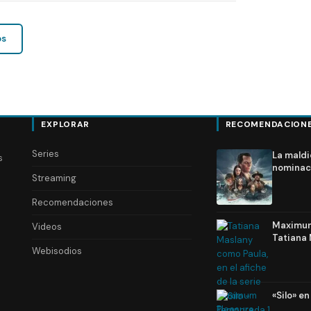
os
EXPLORAR
RECOMENDACION
Series
La maldi
s
nominac
Streaming
Recomendaciones
Maximum 
Videos
Tatiana 
Webisodios
«Silo» e