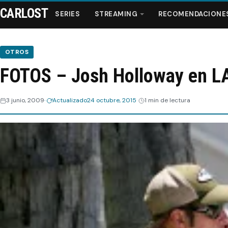
CARLOST
SERIES
STREAMING
RECOMENDACIONE
OTROS
FOTOS – Josh Holloway en LA
Series
3 junio, 2009
Actualizado
24 octubre, 2015
1 min de lectura
Streaming
Recomendaciones
Videos
Webisodios