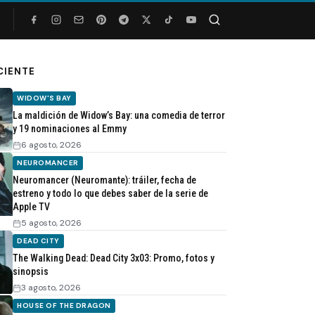
Buscar
CIENTE
WIDOW'S BAY
La maldición de Widow’s Bay: una comedia de terror
y 19 nominaciones al Emmy
6 agosto, 2026
NEUROMANCER
Neuromancer (Neuromante): tráiler, fecha de
estreno y todo lo que debes saber de la serie de
Apple TV
5 agosto, 2026
DEAD CITY
The Walking Dead: Dead City 3x03: Promo, fotos y
sinopsis
3 agosto, 2026
HOUSE OF THE DRAGON