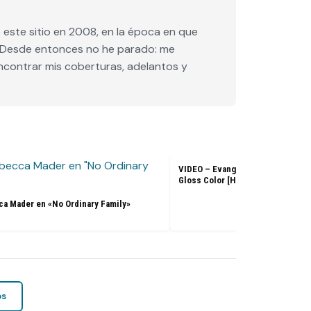
este sitio en 2008, en la época en que
e. Desde entonces no he parado: me
encontrar mis coberturas, adelantos y
VIDEO – Evangeline Lilly – L’Ore
Gloss Color [HD]
a Mader en «No Ordinary Family»
os