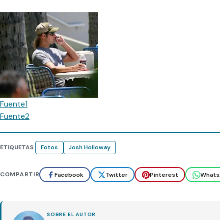
Fuente1
Fuente2
ETIQUETAS
Fotos
Josh Holloway
COMPARTIR
Facebook
Twitter
Pinterest
Whats
SOBRE EL AUTOR