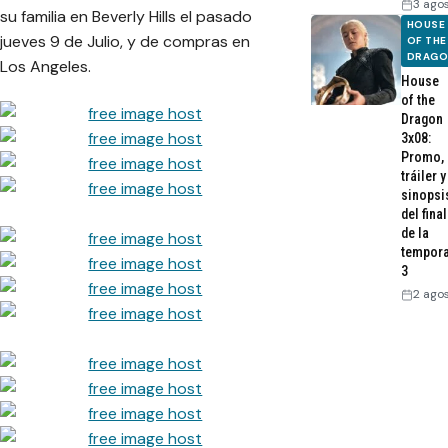
3 ago
su familia en Beverly Hills el pasado
HOUSE
jueves 9 de Julio, y de compras en
OF THE
DRAG
Los Angeles.
House
of the
Dragon
3x08:
Promo,
tráiler y
sinopsi
del final
de la
tempor
3
2 ago