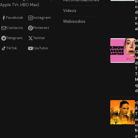
B
Apple TV+, HBO Max).
c
Videos
d
Facebook
Instagram
y
Webisodios
n
Contacto
Pinterest
a
Telegram
Twitter
M
P
TikTok
YouTube
G
l
d
T
T
M
q
d
«
A
T
s
c
f
a