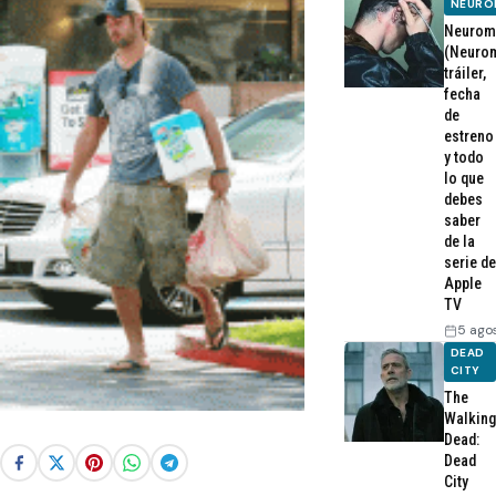
NEURO
Neurom
(Neurom
tráiler,
fecha
de
estreno
y todo
lo que
debes
saber
de la
serie de
Apple
TV
5 ago
DEAD
CITY
The
Walking
Dead:
Dead
City