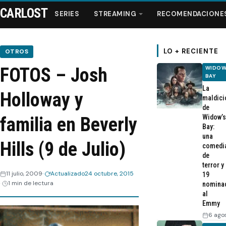
CARLOST
SERIES
STREAMING
RECOMENDACIONE
LO + RECIENTE
OTROS
FOTOS – Josh
WIDOW
Series
BAY
La
Holloway y
maldici
Streaming
de
Widow’s
familia en Beverly
Bay:
Recomendaciones
una
Hills (9 de Julio)
comedi
de
Videos
terror y
11 julio, 2009
Actualizado
24 octubre, 2015
19
1 min de lectura
nomina
Webisodios
al
Emmy
6 ago