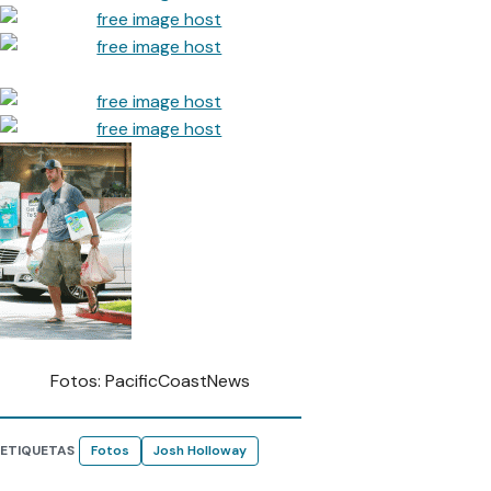
Fotos: PacificCoastNews
ETIQUETAS
Fotos
Josh Holloway