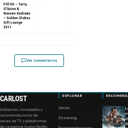
FOTOS – Terry
O’Quinn &
Naveen Andrews
– Golden Globes
Gift Lounge
2011
Ver comentarios
EXPLORAR
RECOMEND
CARLOST
Series
L
Adelantos, novedades y
m
recomendaciones de
Streaming
d
series de TV y plataformas
W
de streaming (como Netflix,
Recomendaciones