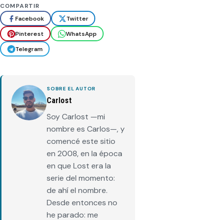
COMPARTIR
Facebook
Twitter
Pinterest
WhatsApp
Telegram
SOBRE EL AUTOR
Carlost
Soy Carlost —mi
nombre es Carlos—, y
comencé este sitio
en 2008, en la época
en que Lost era la
serie del momento:
de ahí el nombre.
Desde entonces no
he parado: me