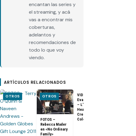
encantan las series y
el streaming, y acá
vas a encontrar mis
coberturas,
adelantos y
recomendaciones de
todo lo que voy
viendo.
ARTÍCULOS RELACIONADOS
VIDEO –
VIDEO –
OTROS
OTROS
Evangeline Lilly
Entrevista a
– L’Oreal
Matthew Fox 
Healthy Look
ArsenalTV
Creme Gloss
Color [HD]
FOTOS –
Rebecca Mader
en «No Ordinary
Family»