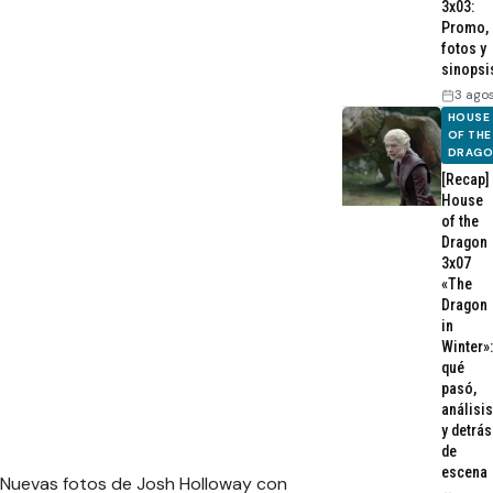
3x03:
Promo,
fotos y
sinopsi
3 ago
HOUSE
OF THE
DRAG
[Recap]
House
of the
Dragon
3x07
«The
Dragon
in
Winter»:
qué
pasó,
análisis
y detrás
de
escena
Nuevas fotos de Josh Holloway con