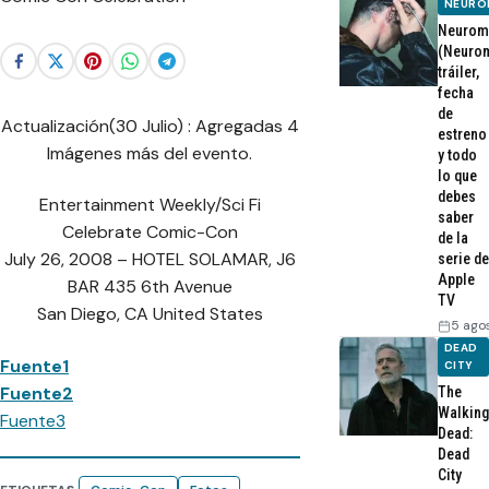
NEURO
Neurom
(Neurom
tráiler,
fecha
de
Actualización(30 Julio) : Agregadas 4
estreno
Imágenes más del evento.
y todo
lo que
debes
Entertainment Weekly/Sci Fi
saber
Celebrate Comic-Con
de la
July 26, 2008 – HOTEL SOLAMAR, J6
serie de
Apple
BAR 435 6th Avenue
TV
San Diego, CA United States
5 ago
DEAD
Fuente1
CITY
Fuente2
The
Walking
Fuente3
Dead:
Dead
City