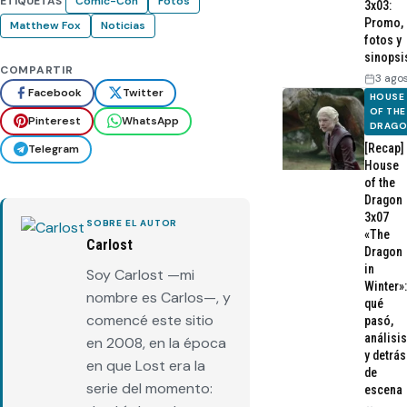
ETIQUETAS
Comic-Con
Fotos
3x03:
Promo,
Matthew Fox
Noticias
fotos y
sinopsi
COMPARTIR
3 ago
Facebook
Twitter
HOUSE
OF THE
Pinterest
WhatsApp
DRAG
[Recap]
Telegram
House
of the
Dragon
3x07
SOBRE EL AUTOR
«The
Carlost
Dragon
in
Soy Carlost —mi
Winter»:
nombre es Carlos—, y
qué
comencé este sitio
pasó,
análisis
en 2008, en la época
y detrás
en que Lost era la
de
serie del momento:
escena