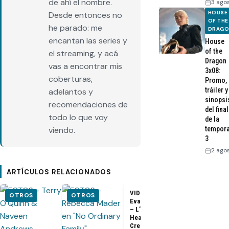
de ahí el nombre.
3 ago
HOUSE
Desde entonces no
OF THE
he parado: me
DRAG
encantan las series y
House
of the
el streaming, y acá
Dragon
vas a encontrar mis
3x08:
coberturas,
Promo,
tráiler y
adelantos y
sinopsi
recomendaciones de
del final
todo lo que voy
de la
viendo.
tempor
3
2 ago
ARTÍCULOS RELACIONADOS
VIDEO –
VIDEO –
OTROS
OTROS
Evangeline Lilly
Entrevista a
– L’Oreal
Matthew Fox 
Healthy Look
ArsenalTV
Creme Gloss