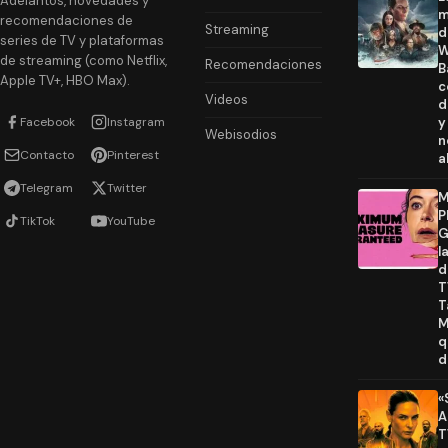
Adelantos, novedades y
m
recomendaciones de
Streaming
d
series de TV y plataformas
W
de streaming (como Netflix,
Recomendaciones
B
Apple TV+, HBO Max).
c
Videos
d
Facebook
Instagram
y
Webisodios
n
Contacto
Pinterest
a
Telegram
Twitter
M
P
TikTok
YouTube
G
l
d
T
T
M
q
d
«
A
T