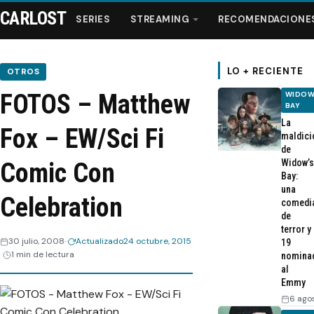
CARLOST
SERIES
STREAMING
RECOMENDACIONE
LO + RECIENTE
OTROS
FOTOS – Matthew
WIDOW
Series
BAY
La
Fox – EW/Sci Fi
maldici
Streaming
de
Widow’s
Comic Con
Bay:
Recomendaciones
una
Celebration
comedi
de
Videos
terror y
30 julio, 2008
Actualizado
24 octubre, 2015
19
1 min de lectura
nomina
Webisodios
al
Emmy
6 ago