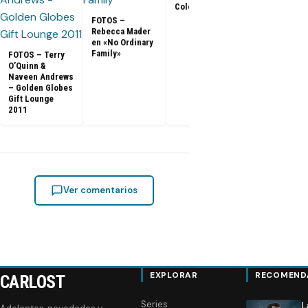
Color [HD]
FOTOS –
Rebecca Mader
en «No Ordinary
Family»
FOTOS – Terry
O’Quinn &
Naveen Andrews
– Golden Globes
Gift Lounge
2011
Ver comentarios
EXPLORAR
RECOMEND
CARLOST
Series
L