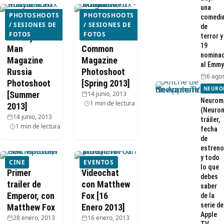
una
PHOTOSHOOTS
PHOTOSHOOTS
comedi
Matthew Fox
/ SESIONES DE
Matthew Fox
/ SESIONES DE
de
FOTOS
FOTOS
– InStyle
– Boston
terror y
19
Man
Common
nominac
Magazine
Magazine
al Emmy
Russia
Photoshoot
6 agos
Photoshoot
[Spring 2013]
NEURO
[Summer
14 junio, 2013
·
Neurom
1 min de lectura
2013]
(Neurom
14 junio, 2013
·
tráiler,
1 min de lectura
fecha
de
estreno
y todo
CINE
EVENTOS
lo que
Primer
Videochat
debes
trailer de
con Matthew
saber
Emperor, con
Fox [16
de la
serie de
Matthew Fox
Enero 2013]
Apple
28 enero, 2013
16 enero, 2013