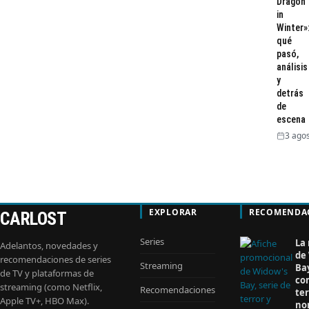
entradas
Dragon
in
Winter»
qué
pasó,
análisis
y
detrás
de
escena
3 agos
EXPLORAR
RECOMENDA
CARLOST
Series
La
Adelantos, novedades y
de
recomendaciones de series
Streaming
Ba
de TV y plataformas de
co
streaming (como Netflix,
Recomendaciones
ter
Apple TV+, HBO Max).
no