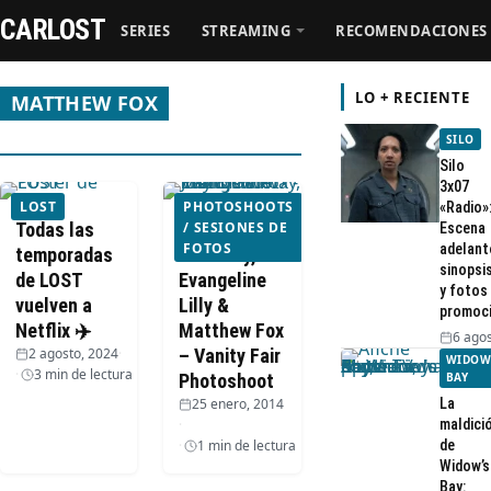
CARLOST
SERIES
STREAMING
RECOMENDACIONES
LO + RECIENTE
MATTHEW FOX
SILO
Series
Silo
3x07
LOST
PHOTOSHOOTS
«Radio»
Streaming
Todas las
Josh
/ SESIONES DE
Escena
FOTOS
adelant
temporadas
Holloway,
sinopsi
de LOST
Evangeline
Recomendaciones
y fotos
vuelven a
Lilly &
promoc
Netflix ✈️
Matthew Fox
6 agos
Videos
2 agosto, 2024
·
– Vanity Fair
WIDOW
3 min de lectura
Photoshoot
BAY
25 enero, 2014
La
Webisodios
·
maldici
1 min de lectura
de
Widow’s
Bay: