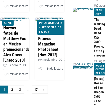
TV
·
·
5 agos
1 min de lectura
1 min de lectura
DEAD
CITY
The
CINE
PHOTOSHOOTS
Walking
Nuevas
Matthew Fox
/ SESIONES DE
Dead:
FOTOS
fotos de
– Men’s
Dead
City
Matthew Fox
Fitness
3x03:
en Mexico
Magazine
Promo,
promocionando
Photoshoot
fotos y
Alex Cross
[Nov. 2012]
sinopsi
[Enero 2013]
4 noviembre, 2012
3 agos
·
15 enero, 2013
HOUSE
1 min de lectura
·
OF THE
DRAGO
1 min de lectura
[Recap]
House
Paginación
of the
1
2
3
…
17
›
Siguiente
Dragon
de
3x07
«The