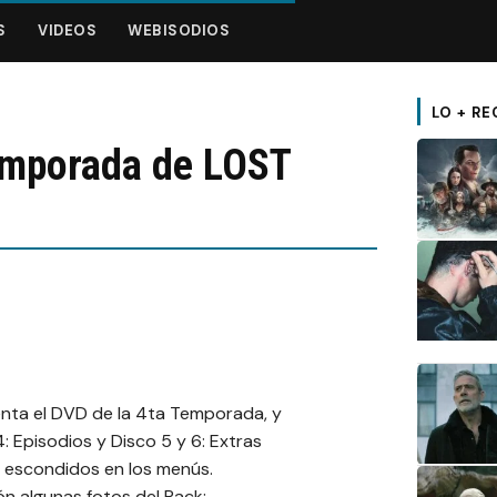
S
VIDEOS
WEBISODIOS
LO + RE
emporada de LOST
venta el DVD de la 4ta Temporada, y
,4: Episodios y Disco 5 y 6: Extras
 escondidos en los menús.
ón algunas fotos del Pack: