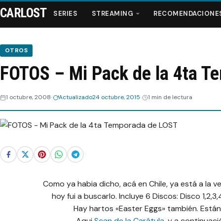
CARLOST
SERIES
STREAMING
RECOMENDACIONE
OTROS
FOTOS – Mi Pack de la 4ta T
Series
1 octubre, 2008
Actualizado
24 octubre, 2015
1 min de lectura
Streaming
Recomendaciones
Videos
Webisodios
Como ya habia dicho, acá en Chile, ya está a la 
hoy fui a buscarlo. Incluye 6 Discos: Disco 1,2,3
Hay hartos «Easter Eggs» también. Están
Aqui
Scan de la Carátula
, y a continuaci