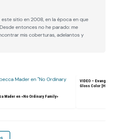
este sitio en 2008, en la época en que
e. Desde entonces no he parado: me
encontrar mis coberturas, adelantos y
VIDEO – Evangeline Lilly – L’Ore
Gloss Color [HD]
a Mader en «No Ordinary Family»
os