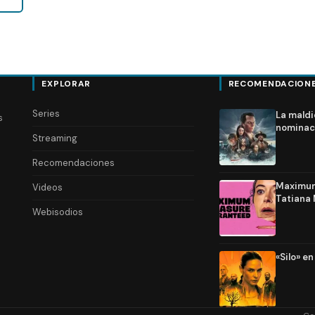
EXPLORAR
RECOMENDACION
Series
La maldi
s
nominac
Streaming
Recomendaciones
Maximum 
Videos
Tatiana 
Webisodios
«Silo» e