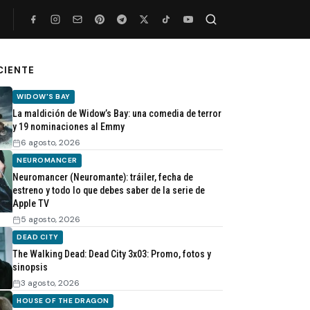
Buscar
CIENTE
WIDOW'S BAY
La maldición de Widow’s Bay: una comedia de terror
y 19 nominaciones al Emmy
6 agosto, 2026
NEUROMANCER
Neuromancer (Neuromante): tráiler, fecha de
estreno y todo lo que debes saber de la serie de
Apple TV
5 agosto, 2026
DEAD CITY
The Walking Dead: Dead City 3x03: Promo, fotos y
sinopsis
3 agosto, 2026
HOUSE OF THE DRAGON