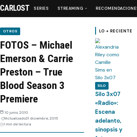
CARLOST
SERIES
STREAMING
RECOMENDACIONE
Series
LO + RECIENTE
OTROS
FOTOS – Michael
Streaming
Emerson & Carrie
Recomendaciones
Preston – True
Videos
Blood Season 3
SILO
Silo 3x07
Premiere
Webisodios
«Radio»:
Escena
10 junio, 2010
Actualizado
31 diciembre, 2015
adelanto,
1 min de lectura
sinopsis y