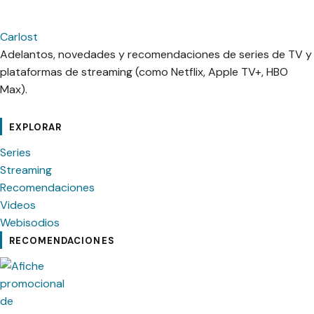
Carlost
Adelantos, novedades y recomendaciones de series de TV y
plataformas de streaming (como Netflix, Apple TV+, HBO
Max).
cebook
Instagram
Contacto
Pinterest
Telegram
Twitter
TikTok
YouTube
EXPLORAR
Series
Streaming
Recomendaciones
Videos
Webisodios
RECOMENDACIONES