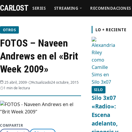
CARLOST
SERIES
STREAMING
RECOMENDACIONES
Series
LO + RECIENTE
OTROS
FOTOS – Naveen
Streaming
Andrews en el «Brit
Recomendaciones
Week 2009»
Videos
25 abril, 2009
Actualizado
24 octubre, 2015
1 min de lectura
SILO
Webisodios
Silo 3x07
«Radio»:
Escena
adelanto,
COMPARTIR
sinopsis y