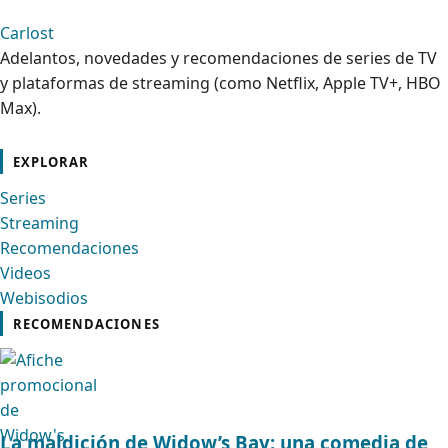
Carlost
Adelantos, novedades y recomendaciones de series de TV
y plataformas de streaming (como Netflix, Apple TV+, HBO
Max).
cebook
Instagram
Contacto
Pinterest
Telegram
Twitter
TikTok
YouTube
EXPLORAR
Series
Streaming
Recomendaciones
Videos
Webisodios
RECOMENDACIONES
La maldición de Widow’s Bay: una comedia de