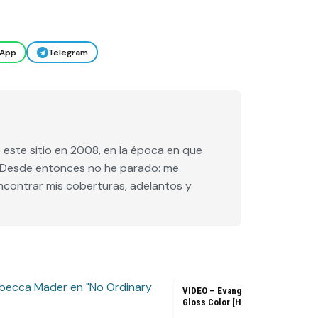
App
Telegram
este sitio en 2008, en la época en que
e. Desde entonces no he parado: me
encontrar mis coberturas, adelantos y
VIDEO – Evangeline Lilly – L’Ore
Gloss Color [HD]