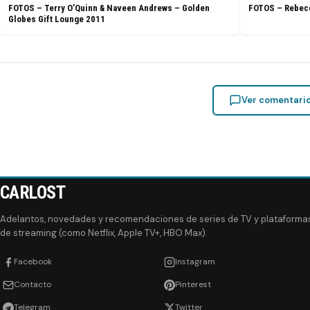
FOTOS – Terry O’Quinn & Naveen Andrews – Golden
FOTOS – Rebecc
Globes Gift Lounge 2011
Ver comentari
CARLOST
Adelantos, novedades y recomendaciones de series de TV y plataforma
de streaming (como Netflix, Apple TV+, HBO Max).
Facebook
Instagram
Contacto
Pinterest
Telegram
Twitter