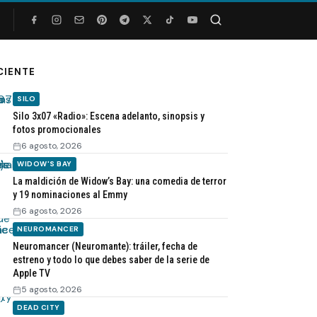
Buscar
CIENTE
SILO
Silo 3x07 «Radio»: Escena adelanto, sinopsis y
fotos promocionales
6 agosto, 2026
WIDOW'S BAY
La maldición de Widow’s Bay: una comedia de terror
y 19 nominaciones al Emmy
6 agosto, 2026
NEUROMANCER
Neuromancer (Neuromante): tráiler, fecha de
estreno y todo lo que debes saber de la serie de
Apple TV
5 agosto, 2026
DEAD CITY