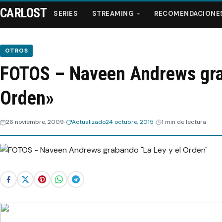
CARLOST
SERIES
STREAMING
RECOMENDACIONE
OTROS
FOTOS – Naveen Andrews gra
Series
Orden»
Streaming
26 noviembre, 2009
Actualizado
24 octubre, 2015
1 min de lectura
Recomendaciones
Videos
Webisodios