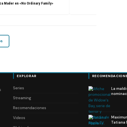
a Mader en «No Ordinary Family»
os
EXPLORAR
RECOMENDACION
Series
La maldi
s
nominac
Streaming
Recomendaciones
Maximum 
Videos
Tatiana 