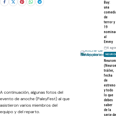
Bay:
una
comedi
de
terror y
19
nomina
al
Emmy
6 ago
NEURO
Neurom
(Neurom
tráiler,
fecha
de
estreno
y todo
A continuación, algunas fotos del
lo que
evento de anoche (PaleyFest) al que
debes
asistieron varios miembros del
saber
de la
equipo y del reparto.
serie de