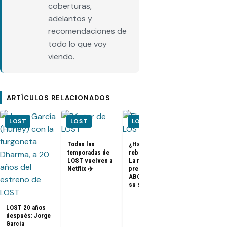
coberturas,
adelantos y
recomendaciones de
todo lo que voy
viendo.
ARTÍCULOS RELACIONADOS
LOST
LOST
LOST
LOST
Todas las
¿Habrá un
temporadas de
reboot de Lost?
FOTOS + VID
LOST vuelven a
La nueva
– Elenco de 
Netflix ✈️
presidenta de
en el PaleyF
ABC dice que es
2014
su sueño
LOST 20 años
después: Jorge
García