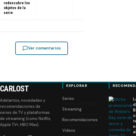
redescubre los
objetos de la
serie
Ver comentarios
EXPLORAR
RECOMEND
CARLOST
Series
L
Adelantos, novedades y
d
recomendaciones de
Streaming
B
series de TV y plataformas
c
de streaming (como Netflix,
Recomendaciones
t
Apple TV+, HBO Max).
n
Videos
a