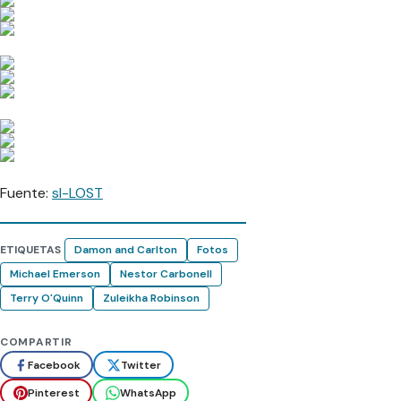
Fuente:
sl-LOST
ETIQUETAS
Damon and Carlton
Fotos
Michael Emerson
Nestor Carbonell
Terry O'Quinn
Zuleikha Robinson
COMPARTIR
Facebook
Twitter
Pinterest
WhatsApp