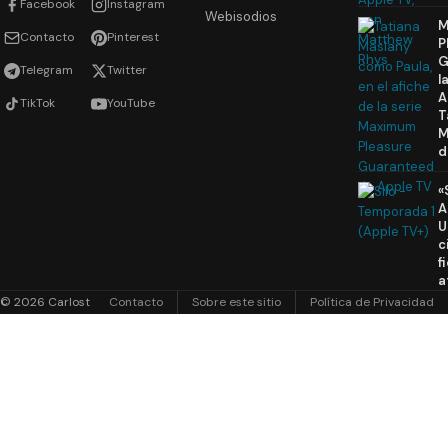
Facebook
Instagram
Webisodios
M
Contacto
Pinterest
P
G
Telegram
Twitter
l
A
TikTok
YouTube
T
M
d
«
A
U
c
f
a
© 2026 Carlost
Contacto
Sobre este sitio
Política de Privacidad