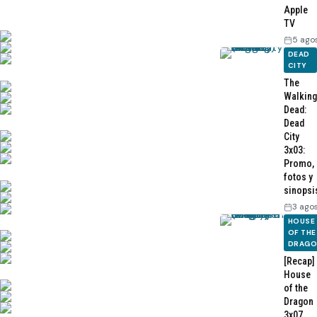
Apple
TV
5 ago
DEAD
CITY
The
Walking
Dead:
Dead
City
3x03:
Promo,
fotos y
sinopsi
3 ago
HOUSE
OF THE
DRAG
[Recap]
House
of the
Dragon
3x07