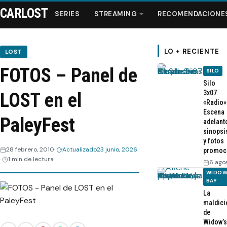
CARLOST
SERIES
STREAMING
RECOMENDACIONE
LO + RECIENTE
LOST
FOTOS – Panel de
SILO
Series
Silo
3x07
LOST en el
«Radio»
Streaming
Escena
PaleyFest
adelant
sinopsi
Recomendaciones
y fotos
28 febrero, 2010
Actualizado
23 junio, 2026
promoc
1 min de lectura
Videos
6 ago
WIDOW
BAY
Webisodios
La
maldici
de
Widow’s