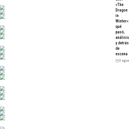
«The
Dragon
in
Winter»:
qué
pasó,
análisis
y detrás
de
escena
3 ago