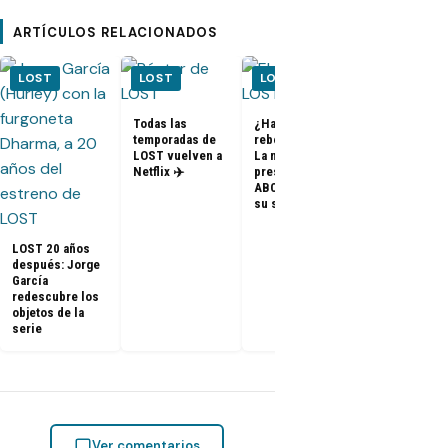
ARTÍCULOS RELACIONADOS
LOST
LOST
LOST
LOST
Todas las
¿Habrá un
temporadas de
reboot de Lost?
FOTOS + VID
LOST vuelven a
La nueva
– Elenco de 
Netflix ✈️
presidenta de
en el PaleyF
ABC dice que es
2014
su sueño
LOST 20 años
después: Jorge
García
redescubre los
objetos de la
serie
Ver comentarios