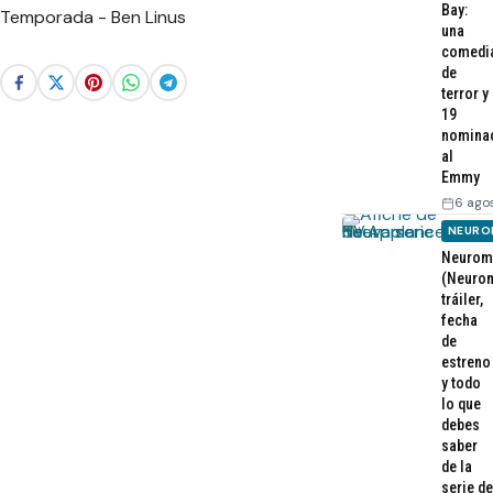
Bay:
una
comedi
de
terror y
19
nomina
al
Emmy
6 ago
NEURO
Neurom
(Neurom
tráiler,
fecha
de
estreno
y todo
lo que
debes
saber
de la
serie de