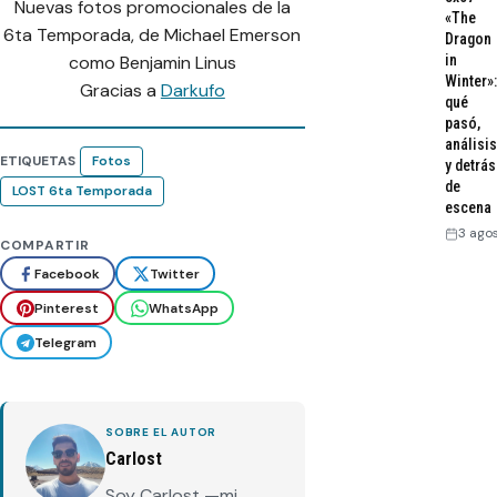
Nuevas fotos promocionales de la
«The
6ta Temporada, de Michael Emerson
Dragon
como Benjamin Linus
in
Winter»:
Gracias a
Darkufo
qué
pasó,
análisis
ETIQUETAS
Fotos
y detrás
de
LOST 6ta Temporada
escena
3 ago
COMPARTIR
Facebook
Twitter
Pinterest
WhatsApp
Telegram
SOBRE EL AUTOR
Carlost
Soy Carlost —mi