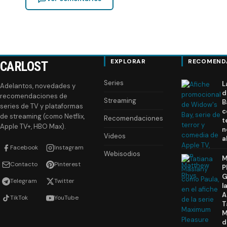
EXPLORAR
RECOMEND
CARLOST
Series
L
Adelantos, novedades y
d
recomendaciones de
Streaming
B
series de TV y plataformas
c
de streaming (como Netflix,
Recomendaciones
t
Apple TV+, HBO Max).
n
Videos
a
Facebook
Instagram
Webisodios
M
Contacto
Pinterest
P
G
Telegram
Twitter
l
A
TikTok
YouTube
T
M
d