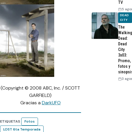
TV
5 ago
DEAD
CITY
The
Walking
Dead:
Dead
City
3x03:
Promo,
fotos y
sinopsi
3 ago
(Copyright © 2008 ABC, Inc. / SCOTT
GARFIELD)
Gracias a
DarkUFO
ETIQUETAS
Fotos
LOST 6ta Temporada