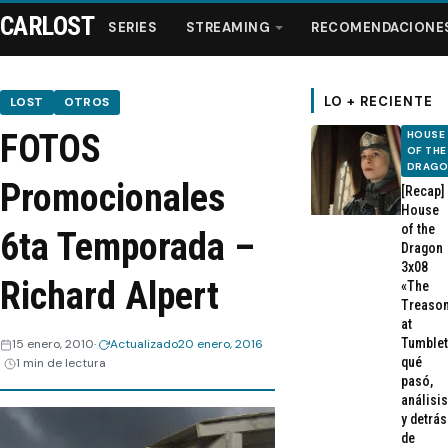
CARLOST
SERIES
STREAMING
RECOMENDACIONE
LO + RECIENTE
LOST
OTROS
FOTOS
HOUSE
Series
OF THE
DRAG
Promocionales
[Recap]
Streaming
House
of the
6ta Temporada –
Dragon
Recomendaciones
3x08
Richard Alpert
«The
Treaso
Videos
at
Tumblet
15 enero, 2010
Actualizado
20 enero, 2016
qué
1 min de lectura
Webisodios
pasó,
análisis
y detrás
de