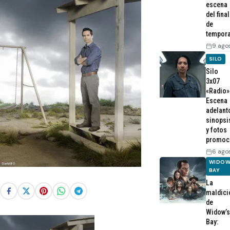
escena
del final
de
tempor
9 ago
SILO
Silo
3x07
«Radio»
Escena
adelant
sinopsi
y fotos
promoc
6 ago
WIDOW
BAY
La
maldici
de
Widow’s
Bay: