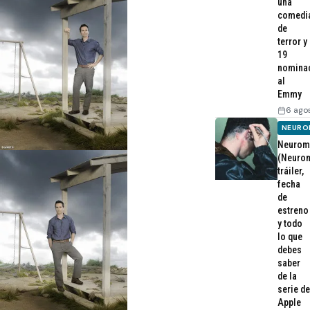
una
comedi
de
terror y
19
nomina
al
Emmy
6 ago
NEURO
Neurom
(Neurom
tráiler,
fecha
de
estreno
y todo
lo que
debes
saber
de la
serie de
Apple