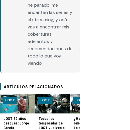
he parado: me
encantan las series y
el streaming, y acá
vas a encontrar mis
coberturas,
adelantos y
recomendaciones de
todo lo que voy
viendo.
ARTÍCULOS RELACIONADOS
LOST
LOST
LOST
LOST
LOST 20 años
Todas las
¿Habrá un
FOTOS + VID
después: Jorge
temporadas de
reboot de Lost?
– Elenco de 
García
LOST vuelven a
La nueva
en el PaleyF