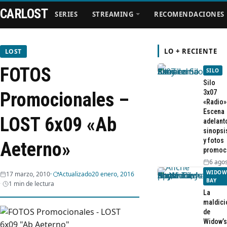
CARLOST
SERIES
STREAMING
RECOMENDACIONES
LO + RECIENTE
LOST
FOTOS
SILO
Series
Silo
3x07
Promocionales –
«Radio»
Streaming
Escena
LOST 6x09 «Ab
adelant
sinopsi
Recomendaciones
y fotos
Aeterno»
promoc
Videos
6 agos
WIDOW
17 marzo, 2010
Actualizado
20 enero, 2016
BAY
1 min de lectura
Webisodios
La
maldici
de
Widow’s