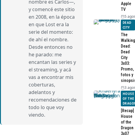
nombre es Carlos—,
Apple
y comencé este sitio
TV
en 2008, en la época
5 agos
DEAD
en que Lost era la
CITY
serie del momento:
The
de ahí el nombre.
Walking
Dead:
Desde entonces no
Dead
he parado: me
City
encantan las series y
3x03:
el streaming, y acá
Promo,
fotos y
vas a encontrar mis
sinopsi
coberturas,
3 agos
adelantos y
HOUSE
OF THE
recomendaciones de
DRAGO
todo lo que voy
[Recap]
viendo.
House
of the
Dragon
3x07