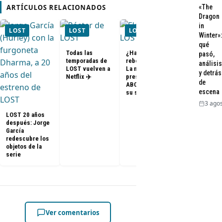
«The
ARTÍCULOS RELACIONADOS
Dragon
in
LOST
LOST
LOST
LOST
Winter»:
qué
Todas las
¿Habrá un
pasó,
temporadas de
reboot de Lost?
análisis
FOTOS + VID
LOST vuelven a
La nueva
y detrás
– Elenco de 
Netflix ✈️
presidenta de
en el PaleyF
de
ABC dice que es
2014
escena
su sueño
3 agos
LOST 20 años
después: Jorge
García
redescubre los
objetos de la
serie
Ver comentarios