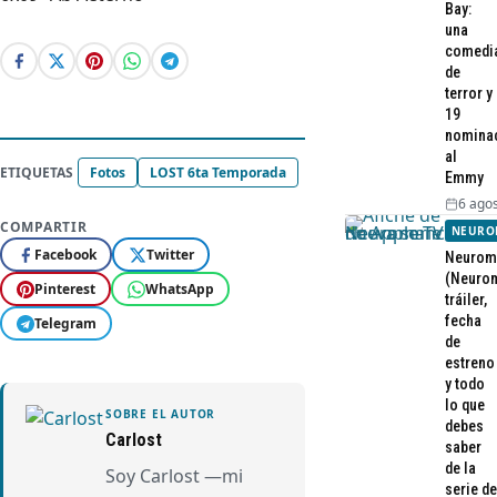
Bay:
una
comedi
de
terror y
19
nomina
al
ETIQUETAS
Fotos
LOST 6ta Temporada
Emmy
6 agos
COMPARTIR
NEURO
Facebook
Twitter
Neurom
(Neurom
Pinterest
WhatsApp
tráiler,
fecha
Telegram
de
estreno
y todo
lo que
SOBRE EL AUTOR
debes
Carlost
saber
de la
Soy Carlost —mi
serie de