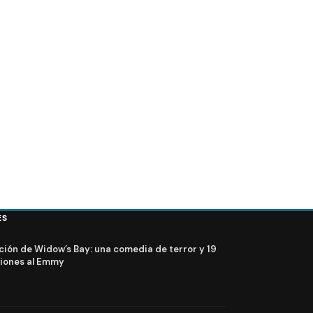
LOST
va presidenta de ABC
FOTOS + VIDEO – Elenco de Lost en el PaleyFest 2
ES
ción de Widow’s Bay: una comedia de terror y 19
iones al Emmy