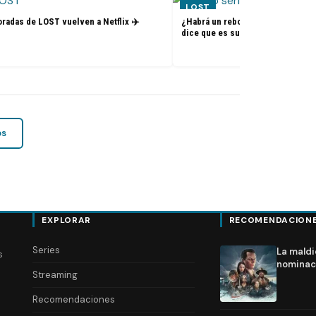
LOST
radas de LOST vuelven a Netflix ✈️
¿Habrá un reboot de Lost? La nue
dice que es su sueño
os
EXPLORAR
RECOMENDACION
Series
La maldi
s
nominac
Streaming
Recomendaciones