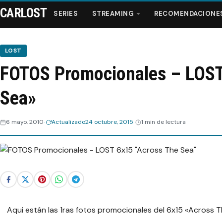
CARLOST
SERIES
STREAMING
RECOMENDACIONE
LOST
FOTOS Promocionales – LOST
Series
Sea»
Streaming
6 mayo, 2010
Actualizado
24 octubre, 2015
1 min de lectura
Recomendaciones
Videos
Webisodios
Aqui están las 1ras fotos promocionales del 6x15 «Across T