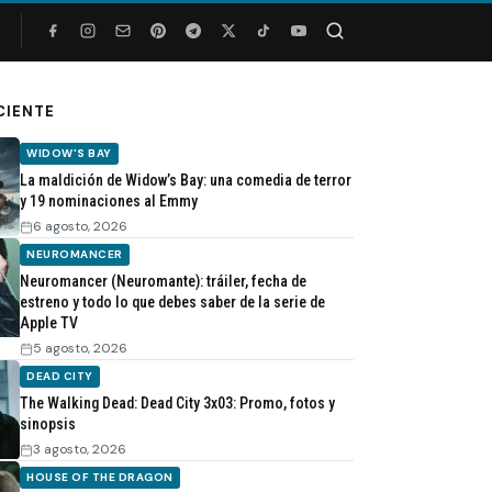
Buscar
CIENTE
WIDOW'S BAY
La maldición de Widow’s Bay: una comedia de terror
y 19 nominaciones al Emmy
6 agosto, 2026
NEUROMANCER
Neuromancer (Neuromante): tráiler, fecha de
estreno y todo lo que debes saber de la serie de
Apple TV
5 agosto, 2026
DEAD CITY
The Walking Dead: Dead City 3x03: Promo, fotos y
sinopsis
3 agosto, 2026
HOUSE OF THE DRAGON