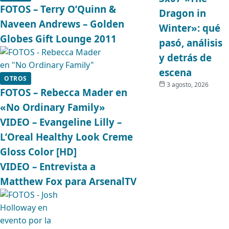
FOTOS – Terry O’Quinn &
Dragon in
Naveen Andrews – Golden
Winter»: qué
Globes Gift Lounge 2011
pasó, análisis
y detrás de
escena
OTROS
3 agosto, 2026
FOTOS – Rebecca Mader en
«No Ordinary Family»
VIDEO – Evangeline Lilly –
L’Oreal Healthy Look Creme
Gloss Color [HD]
VIDEO – Entrevista a
Matthew Fox para ArsenalTV