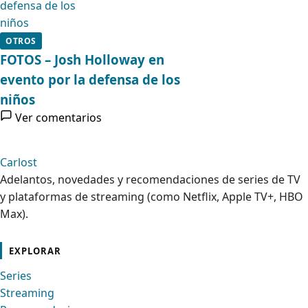
OTROS
FOTOS – Josh Holloway en
evento por la defensa de los
niños
Ver comentarios
Carlost
Adelantos, novedades y recomendaciones de series de TV
y plataformas de streaming (como Netflix, Apple TV+, HBO
Max).
cebook
Instagram
Contacto
Pinterest
Telegram
Twitter
TikTok
YouTube
EXPLORAR
Series
Streaming