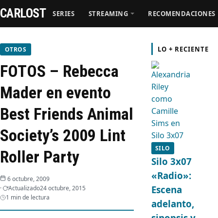
CARLOST
SERIES
STREAMING
RECOMENDACIONES
Series
LO + RECIENTE
OTROS
FOTOS – Rebecca
Streaming
Mader en evento
Recomendaciones
Best Friends Animal
Videos
Society’s 2009 Lint
SILO
Roller Party
Webisodios
Silo 3x07
«Radio»:
6 octubre, 2009
Escena
Actualizado
24 octubre, 2015
1 min de lectura
adelanto,
sinopsis y