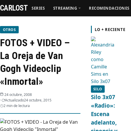
CARLOST
SERIES
STREAMING
RECOMENDACIONES
Series
LO + RECIENTE
OTROS
FOTOS + VIDEO –
Streaming
La Oreja de Van
Recomendaciones
Gogh Videoclip
Videos
«Inmortal»
SILO
Webisodios
24 octubre, 2008
Silo 3x07
Actualizado
24 octubre, 2015
«Radio»:
2 min de lectura
Escena
adelanto,
sinopsis y