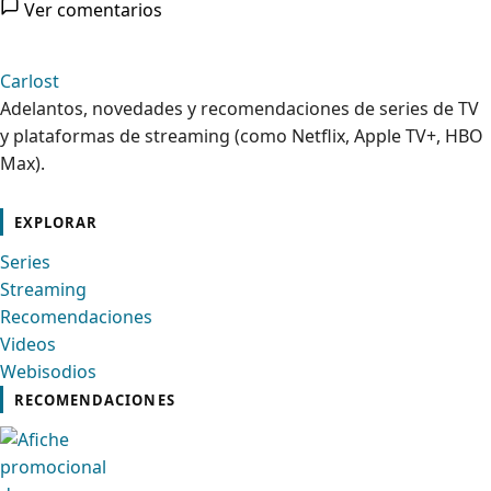
Ver comentarios
Carlost
Adelantos, novedades y recomendaciones de series de TV
y plataformas de streaming (como Netflix, Apple TV+, HBO
Max).
cebook
Instagram
Contacto
Pinterest
Telegram
Twitter
TikTok
YouTube
EXPLORAR
Series
Streaming
Recomendaciones
Videos
Webisodios
RECOMENDACIONES