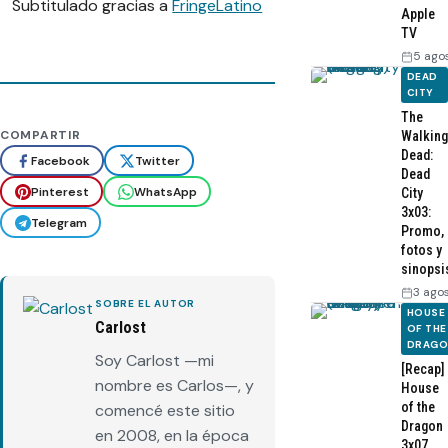
Subtitulado gracias a
FringeLatino
Apple
TV
5 ago
DEAD
CITY
The
COMPARTIR
Walking
Dead:
Facebook
Twitter
Dead
Pinterest
WhatsApp
City
3x03:
Telegram
Promo,
fotos y
sinopsi
3 ago
SOBRE EL AUTOR
HOUSE
Carlost
OF THE
DRAG
Soy Carlost —mi
[Recap]
nombre es Carlos—, y
House
of the
comencé este sitio
Dragon
en 2008, en la época
3x07