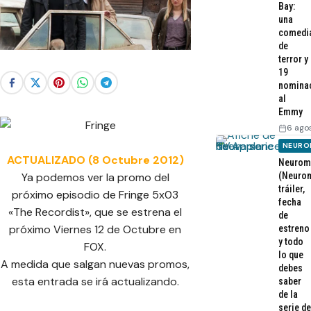
Bay:
una
comedi
de
terror y
19
nomina
al
Emmy
6 ago
NEURO
ACTUALIZADO (8 Octubre 2012)
Neurom
(Neurom
Ya podemos ver la promo del
tráiler,
próximo episodio de Fringe 5x03
fecha
«The Recordist», que se estrena el
de
próximo Viernes 12 de Octubre en
estreno
y todo
FOX.
lo que
A medida que salgan nuevas promos,
debes
esta entrada se irá actualizando.
saber
de la
serie de