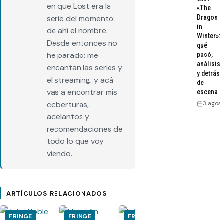
en que Lost era la
«The
Dragon
serie del momento:
in
de ahí el nombre.
Winter»:
Desde entonces no
qué
he parado: me
pasó,
análisis
encantan las series y
y detrás
el streaming, y acá
de
vas a encontrar mis
escena
3 ago
coberturas,
adelantos y
recomendaciones de
todo lo que voy
viendo.
ARTÍCULOS RELACIONADOS
FRINGE
FRINGE
FRINGE
FRINGE