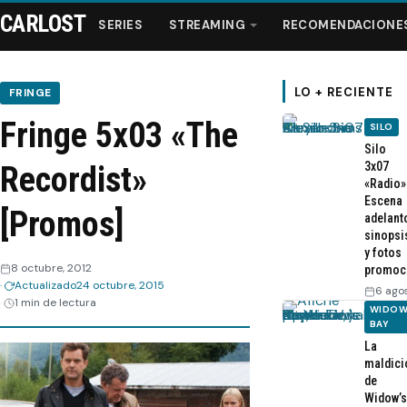
CARLOST
SERIES
STREAMING
RECOMENDACIONE
LO + RECIENTE
FRINGE
Fringe 5x03 «The
SILO
Series
Silo
3x07
Recordist»
«Radio»
Streaming
Escena
[Promos]
adelant
sinopsi
Recomendaciones
y fotos
8 octubre, 2012
promoc
Actualizado
24 octubre, 2015
Videos
6 ago
1 min de lectura
WIDOW
BAY
Webisodios
La
maldici
de
Widow’s