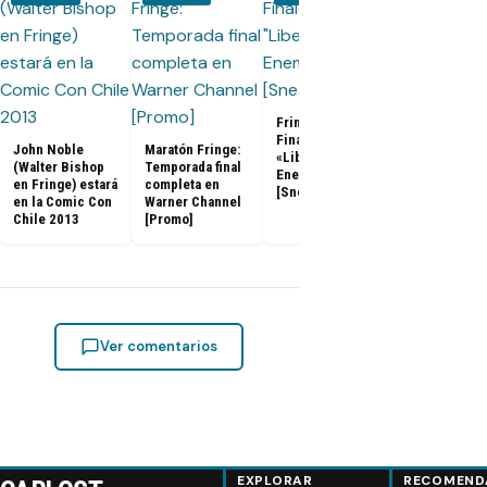
Fringe Serie
Finale «Enem
Fate» [Traile
Fringe Series
Finale 5x12 5x13
John Noble
Maratón Fringe:
«Liberty/An
(Walter Bishop
Temporada final
Enemy of Fate»
en Fringe) estará
completa en
[Sneak Peeks]
en la Comic Con
Warner Channel
Chile 2013
[Promo]
Ver comentarios
EXPLORAR
RECOMEND