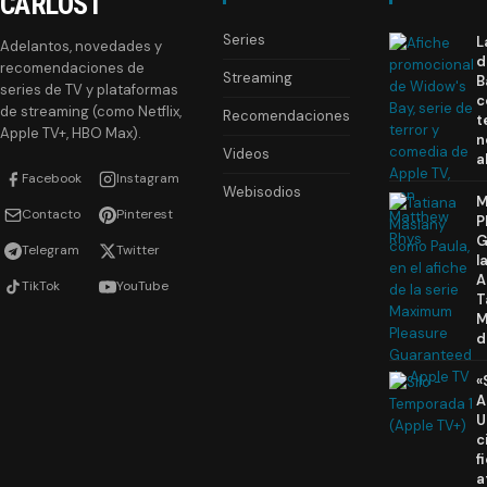
CARLOST
Series
L
Adelantos, novedades y
d
recomendaciones de
Streaming
B
series de TV y plataformas
c
de streaming (como Netflix,
Recomendaciones
t
Apple TV+, HBO Max).
n
Videos
a
Facebook
Instagram
Webisodios
M
Contacto
Pinterest
P
G
Telegram
Twitter
l
A
TikTok
YouTube
T
M
d
«
A
U
c
f
a