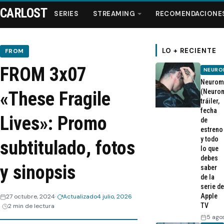
CARLOST
SERIES
STREAMING
RECOMENDACIONE
LO + RECIENTE
FROM
FROM 3x07
NEURO
Series
Neurom
(Neurom
«These Fragile
tráiler,
Streaming
fecha
Lives»: Promo
de
estreno
Recomendaciones
y todo
subtitulado, fotos
lo que
Videos
debes
y sinopsis
saber
de la
Webisodios
serie de
Apple
27 octubre, 2024
Actualizado
4 julio, 2026
TV
2 min de lectura
5 ago