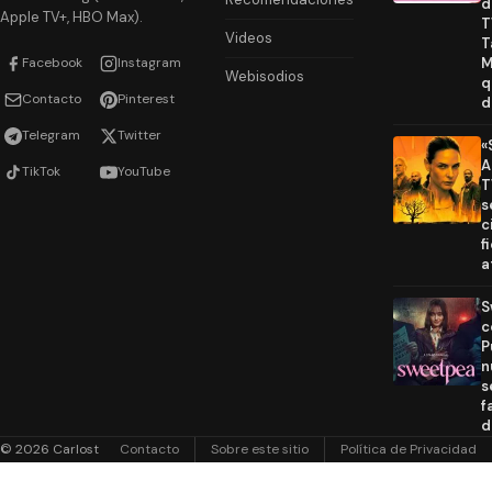
d
Apple TV+, HBO Max).
T
Videos
T
Facebook
Instagram
M
Webisodios
q
Contacto
Pinterest
d
Telegram
Twitter
«
A
TikTok
YouTube
T
s
c
f
a
S
c
P
n
s
f
d
© 2026 Carlost
Contacto
Sobre este sitio
Política de Privacidad