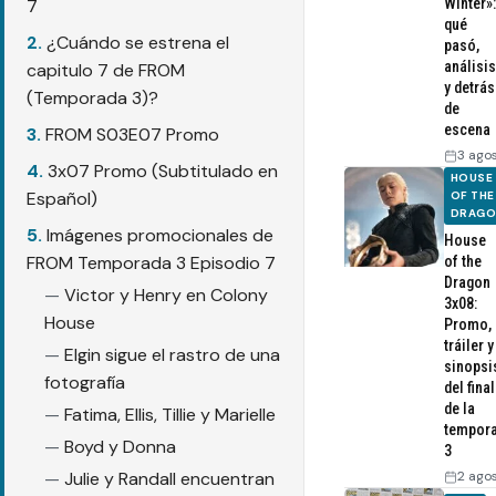
7
Winter»:
qué
¿Cuándo se estrena el
pasó,
análisis
capitulo 7 de FROM
y detrás
(Temporada 3)?
de
escena
FROM S03E07 Promo
3 ago
3x07 Promo (Subtitulado en
HOUSE
Español)
OF THE
DRAG
Imágenes promocionales de
House
FROM Temporada 3 Episodio 7
of the
Dragon
Victor y Henry en Colony
3x08:
House
Promo,
tráiler y
Elgin sigue el rastro de una
sinopsi
fotografía
del final
de la
Fatima, Ellis, Tillie y Marielle
tempor
Boyd y Donna
3
Julie y Randall encuentran
2 ago