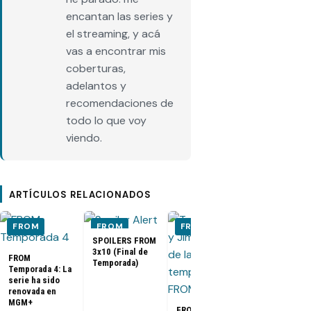
encantan las series y
el streaming, y acá
vas a encontrar mis
coberturas,
adelantos y
recomendaciones de
todo lo que voy
viendo.
ARTÍCULOS RELACIONADOS
FROM
FROM
FROM
FROM
SPOILERS FROM
3x10 (Final de
FROM
Temporada)
Temporada 4: La
SPOILERS F
serie ha sido
3x09 |
renovada en
Temporada 3
MGM+
Capítulo 9
FROM 3x10