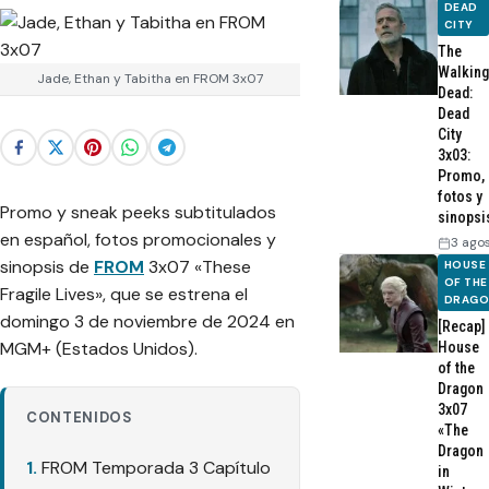
DEAD
CITY
The
Walking
Jade, Ethan y Tabitha en FROM 3x07
Dead:
Dead
City
3x03:
Promo,
fotos y
Promo y sneak peeks subtitulados
sinopsi
en español, fotos promocionales y
3 ago
sinopsis de
FROM
3x07 «These
HOUSE
OF THE
Fragile Lives», que se estrena el
DRAG
domingo 3 de noviembre de 2024 en
[Recap]
MGM+ (Estados Unidos).
House
of the
Dragon
3x07
CONTENIDOS
«The
Dragon
FROM Temporada 3 Capítulo
in