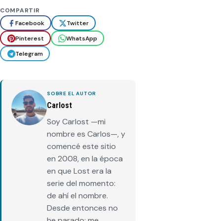
COMPARTIR
Facebook
Twitter
Pinterest
WhatsApp
Telegram
SOBRE EL AUTOR
Carlost
Soy Carlost —mi
nombre es Carlos—, y
comencé este sitio
en 2008, en la época
en que Lost era la
serie del momento:
de ahí el nombre.
Desde entonces no
he parado: me