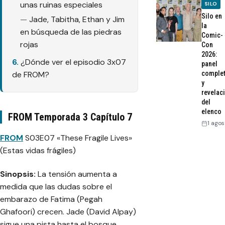
unas ruinas especiales
SILO
Silo en
Jade, Tabitha, Ethan y Jim
la
en búsqueda de las piedras
Comic-
rojas
Con
2026:
¿Dónde ver el episodio 3x07
panel
de FROM?
comple
y
revelac
del
elenco
FROM Temporada 3 Capítulo 7
1 agos
FROM
S03E07 «These Fragile Lives»
(Estas vidas frágiles)
Sinopsis:
La tensión aumenta a
medida que las dudas sobre el
embarazo de Fatima (Pegah
Ghafoori) crecen. Jade (David Alpay)
sigue una pista hasta el bosque,