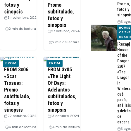
Promo,
fotos y
Promo
fotos y
sinopsis
subtitulado,
sinopsi
3 noviembre, 2024
fotos y
3 ago
·
sinopsis
HOUSE
2 min de lectura
27 octubre, 2024
OF THE
·
DRAG
2 min de lectura
[Recap]
House
of the
Dragon
FROM
FROM
3x07
FROM 3x06
FROM 3x05
«The
«Scar
«The Light
Dragon
Tissue»:
Of Day»:
in
Winter»:
Promo
Adelantos
qué
subtitulado,
subtitulados,
pasó,
fotos y
fotos y
análisis
sinopsis
sinopsis
y detrás
22 octubre, 2024
13 octubre, 2024
de
·
·
escena
6 min de lectura
4 min de lectura
3 ago