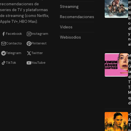
m
recomendaciones de
Streaming
d
series de TV y plataformas
W
de streaming (como Netflix,
Recomendaciones
B
Apple TV+, HBO Max).
c
Videos
d
Facebook
Instagram
y
Webisodios
n
Contacto
Pinterest
a
Telegram
Twitter
M
P
TikTok
YouTube
G
l
d
T
T
M
q
d
«
A
T
s