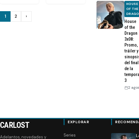
HOUSE
OF THE
DRAG
Paginación
1
2
›
Siguiente
House
de
of the
Dragon
entradas
3x08:
Promo,
tráiler y
sinopsi
del final
de la
tempor
3
2 ago
EXPLORAR
RECOMEND
CARLOST
Series
L
Adelantos, novedades y