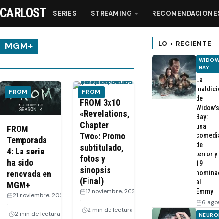
CARLOST
SERIES
STREAMING
RECOMENDACIONE
LO + RECIENTE
MGM+
WIDOW
BAY
Series
La
maldici
FROM
FROM
de
Streaming
FROM 3x10
Widow’s
«Revelations,
Bay:
Chapter
una
Recomendaciones
FROM
Two»: Promo
comedi
Temporada
de
subtitulado,
4: La serie
Videos
terror y
fotos y
ha sido
19
sinopsis
nomina
renovada en
(Final)
Webisodios
al
MGM+
17 noviembre, 2024
Emmy
21 noviembre, 2024
·
6 ago
·
2 min de lectura
2 min de lectura
NEURO