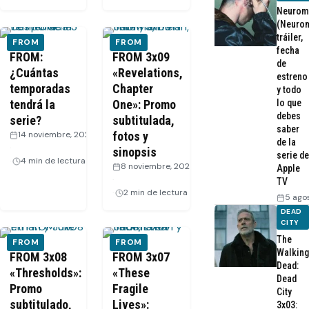
Neurom
(Neurom
tráiler,
FROM
FROM
fecha
FROM:
FROM 3x09
de
¿Cuántas
«Revelations,
estreno
temporadas
Chapter
y todo
lo que
tendrá la
One»: Promo
debes
serie?
subtitulada,
saber
14 noviembre, 2024
fotos y
de la
·
sinopsis
serie de
4 min de lectura
8 noviembre, 2024
Apple
·
TV
2 min de lectura
5 ago
DEAD
CITY
The
FROM
FROM
Walking
FROM 3x08
FROM 3x07
Dead:
«Thresholds»:
«These
Dead
Promo
Fragile
City
subtitulado,
Lives»:
3x03: