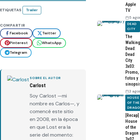
Apple
ETIQUETAS
Trailer
TV
5 ago
DEAD
COMPARTIR
CITY
Facebook
Twitter
The
Walking
Pinterest
WhatsApp
Dead:
Telegram
Dead
City
3x03:
Promo,
fotos y
SOBRE EL AUTOR
sinopsi
Carlost
3 ago
Soy Carlost —mi
HOUSE
nombre es Carlos—, y
OF THE
DRAG
comencé este sitio
[Recap]
en 2008, en la época
House
en que Lost era la
of the
Dragon
serie del momento:
3x07