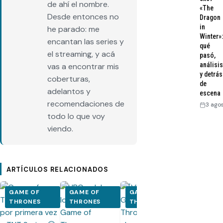
de ahí el nombre.
«The
Desde entonces no
Dragon
in
he parado: me
Winter»:
encantan las series y
qué
el streaming, y acá
pasó,
análisis
vas a encontrar mis
y detrás
coberturas,
de
adelantos y
escena
recomendaciones de
3 ago
todo lo que voy
viendo.
ARTÍCULOS RELACIONADOS
GAME OF
GAME OF
GAME OF
GAME OF
THRONES
THRONES
THRONES
THRONES