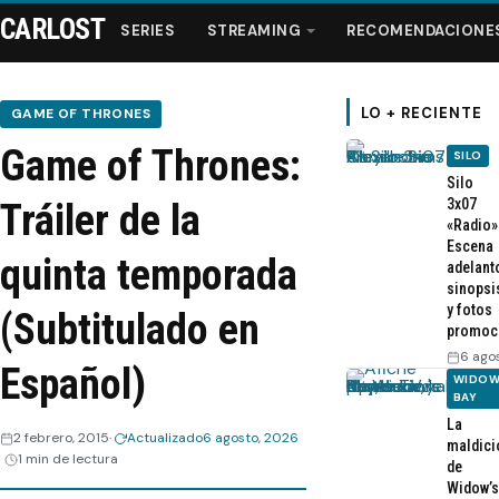
CARLOST
SERIES
STREAMING
RECOMENDACIONE
LO + RECIENTE
GAME OF THRONES
Game of Thrones:
SILO
Series
Silo
3x07
Tráiler de la
«Radio»
Streaming
Escena
quinta temporada
adelant
sinopsi
Recomendaciones
y fotos
(Subtitulado en
promoc
Videos
6 ago
Español)
WIDOW
BAY
Webisodios
La
2 febrero, 2015
Actualizado
6 agosto, 2026
maldici
1 min de lectura
de
Widow’s