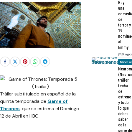
Bay:
una
comedi
de
terror y
19
nomina
al
Emmy
6 ago
NEURO
Neurom
(Neurom
tráiler,
fecha
de
Tráiler subtitulado en español de la
estreno
quinta temporada de
Game of
y todo
Thrones
, que se estrena el Domingo
lo que
debes
12 de Abril en HBO.
saber
de la
serie de