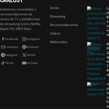
Series
L
Adelantos, novedades y
d
recomendaciones de
Streaming
B
series de TV y plataformas
c
de streaming (como Netflix,
Recomendaciones
t
Apple TV+, HBO Max).
n
Videos
a
Facebook
Instagram
Webisodios
M
Contacto
Pinterest
P
G
Telegram
Twitter
l
A
TikTok
YouTube
T
M
d
«
A
U
c
f
a