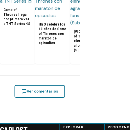
Game of
Thrones llega
por primera vez
a TNT Series 😍
HBO celebra los
10 años de Game
[VIDEOS] Game
of Thrones con
of Thrones: El
maratón de
Adelanto del
elenco agradece
episodios
documental 
a los fans
Game of
(Subtitulado)
Thrones: «La
Última Guard
Ver comentarios
EXPLORAR
RECOMEND
CARLOST