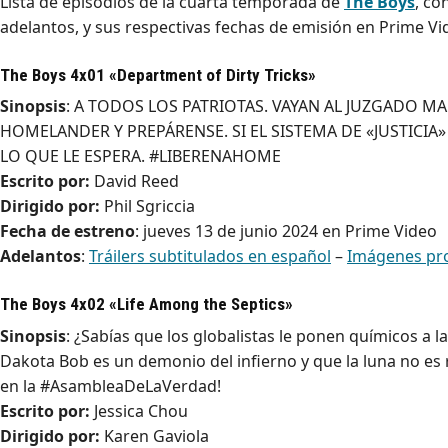
Lista de episodios de la cuarta temporada de
The Boys
, co
adelantos, y sus respectivas fechas de emisión en Prime Vi
The Boys 4x01 «Department of Dirty Tricks»
Sinopsis
: A TODOS LOS PATRIOTAS. VAYAN AL JUZGADO 
HOMELANDER Y PREPÁRENSE. SI EL SISTEMA DE «JUSTICIA
LO QUE LE ESPERA. #LIBERENAHOME
Escrito por:
David Reed
Dirigido por:
Phil Sgriccia
Fecha de estreno
: jueves 13 de junio 2024 en Prime Video
Adelantos
:
Tráilers subtitulados en español
–
Imágenes pr
The Boys 4x02 «Life Among the Septics»
Sinopsis
: ¿Sabías que los globalistas le ponen químicos a
Dakota Bob es un demonio del infierno y que la luna no es
en la #AsambleaDeLaVerdad!
Escrito por:
Jessica Chou
Dirigido por:
Karen Gaviola