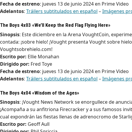
Fecha de estreno
: jueves 13 de junio 2024 en Prime Video
Adelantos
:
Tráilers subtitulados en español
–
Imágenes pr
The Boys 4x03 «We’ll Keep the Red Flag Flying Here»
Sinopsis
: Este diciembre en la Arena VoughtCoin, experime
contada: ¡sobre hielo! ¡Vought presenta Vought sobre hiel
Voughtsobrehielo.com!
Escrito por:
Ellie Monahan
Dirigido por:
Fred Toye
Fecha de estreno
: jueves 13 de junio 2024 en Prime Video
Adelantos
:
Tráilers subtitulados en español
–
Imágenes pr
The Boys 4x04 «Wisdom of the Ages»
Sinopsis
: ¡Vought News Network se enorgullece de anunc
¡Acompaña a su anfitriona Firecracker y a sus famosos invit
cual expondrán las fiestas llenas de adrenocromo de Starli
Escrito por:
Geoff Aull
Dirigido por:
Phil Sgriccia