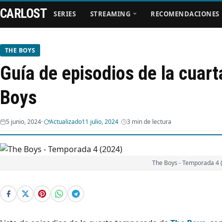
CARLOST
SERIES
STREAMING
RECOMENDACIONES
THE BOYS
Guía de episodios de la cuar
Series
Boys
Streaming
5 junio, 2024
Actualizado
11 julio, 2024
3 min de lectura
Recomendaciones
Videos
The Boys - Temporada 4 
Webisodios