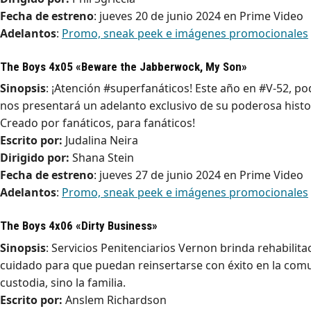
Fecha de estreno
: jueves 20 de junio 2024 en Prime Video
Adelantos
:
Promo, sneak peek e imágenes promocionales
The Boys 4x05 «Beware the Jabberwock, My Son»
Sinopsis
: ¡Atención #superfanáticos! Este año en #V-52, pod
nos presentará un adelanto exclusivo de su poderosa histo
Creado por fanáticos, para fanáticos!
Escrito por:
Judalina Neira
Dirigido por:
Shana Stein
Fecha de estreno
: jueves 27 de junio 2024 en Prime Video
Adelantos
:
Promo, sneak peek e imágenes promocionales
The Boys 4x06 «Dirty Business»
Sinopsis
: Servicios Penitenciarios Vernon brinda rehabilit
cuidado para que puedan reinsertarse con éxito en la comun
custodia, sino la familia.
Escrito por:
Anslem Richardson