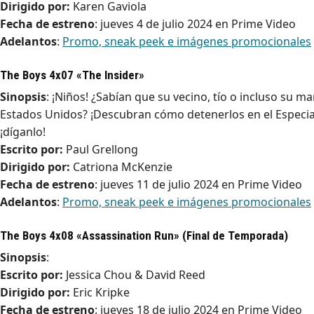
Dirigido por:
Karen Gaviola
Fecha de estreno
: jueves 4 de julio 2024 en Prime Video
Adelantos
:
Promo, sneak peek e imágenes promocionales
The Boys 4x07 «The Insider»
Sinopsis
: ¡Niños! ¿Sabían que su vecino, tío o incluso su 
Estados Unidos? ¡Descubran cómo detenerlos en el Especial
¡díganlo!
Escrito por:
Paul Grellong
Dirigido por:
Catriona McKenzie
Fecha de estreno
: jueves 11 de julio 2024 en Prime Video
Adelantos
:
Promo, sneak peek e imágenes promocionales
The Boys 4x08 «Assassination Run» (Final de Temporada)
Sinopsis
:
Escrito por:
Jessica Chou & David Reed
Dirigido por:
Eric Kripke
Fecha de estreno
: jueves 18 de julio 2024 en Prime Video