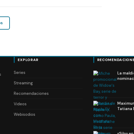
os
EXPLORAR
RECOMENDACION
Series
La maldi
s
nominac
Streaming
Recomendaciones
Maximum 
Videos
Tatiana 
Webisodios
«Silo» e