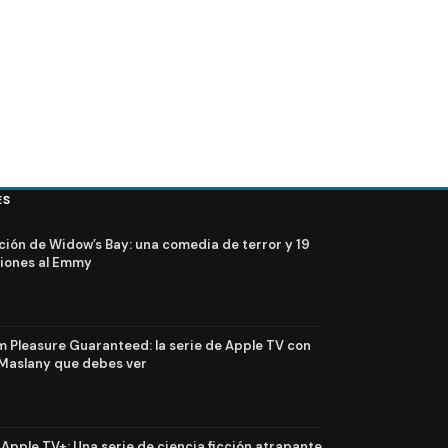
ES
ción de Widow’s Bay: una comedia de terror y 19
iones al Emmy
Pleasure Guaranteed: la serie de Apple TV con
Maslany que debes ver
n Apple TV+: Una serie de ciencia ficción atrapante