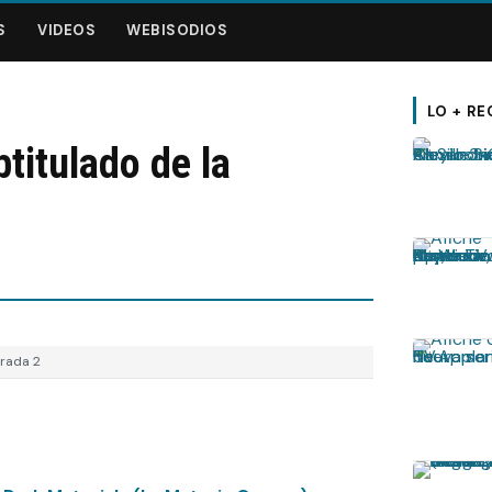
S
VIDEOS
WEBISODIOS
LO + RE
btitulado de la
orada 2