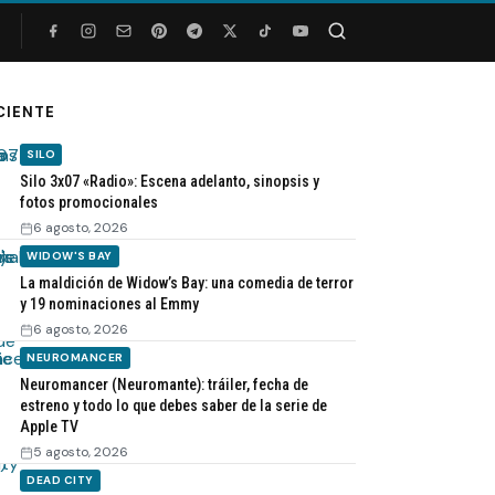
Buscar
CIENTE
SILO
Silo 3x07 «Radio»: Escena adelanto, sinopsis y
fotos promocionales
6 agosto, 2026
WIDOW'S BAY
La maldición de Widow’s Bay: una comedia de terror
y 19 nominaciones al Emmy
6 agosto, 2026
NEUROMANCER
Neuromancer (Neuromante): tráiler, fecha de
estreno y todo lo que debes saber de la serie de
Apple TV
5 agosto, 2026
DEAD CITY