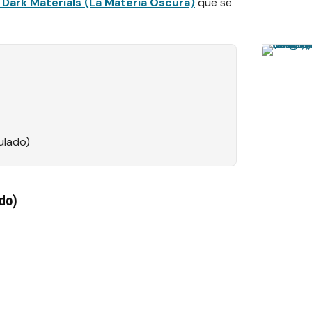
 Dark Materials (La Materia Oscura)
que se
ulado)
ado)