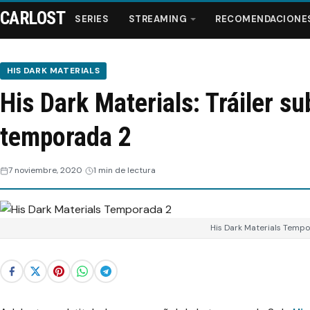
CARLOST
SERIES
STREAMING
RECOMENDACIONE
HIS DARK MATERIALS
His Dark Materials: Tráiler su
Series
temporada 2
Streaming
7 noviembre, 2020
1 min de lectura
Recomendaciones
Videos
His Dark Materials Temp
Webisodios