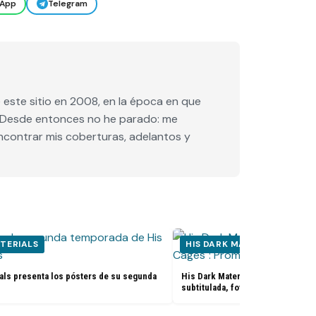
App
Telegram
este sitio en 2008, en la época en que
e. Desde entonces no he parado: me
encontrar mis coberturas, adelantos y
ATERIALS
HIS DARK MATERIALS
als presenta los pósters de su segunda
His Dark Materials 1x06 «The D
subtitulada, fotos y sinopsis