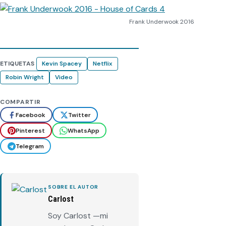
Frank Underwook 2016
ETIQUETAS
Kevin Spacey
Netflix
Robin Wright
Video
COMPARTIR
Facebook
Twitter
Pinterest
WhatsApp
Telegram
SOBRE EL AUTOR
Carlost
Soy Carlost —mi