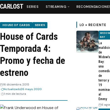
CARLOST
SERIES
STREAMING
RECOMENDACIONE
LO + RECIENTE
HOUSE OF CARDS
SERIES
House of Cards
WIDOW
Series
BAY
La
Temporada 4:
maldici
Streaming
de
Widow’s
Promo y fecha de
Bay:
Recomendaciones
una
estreno
comedi
de
Videos
terror y
16 diciembre, 2015
19
Actualizado
26 mayo, 2020
nomina
Webisodios
1 min de lectura
al
Emmy
6 ago