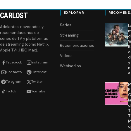
EXPLORAR
RECOMEND
CARLOST
Series
L
Adelantos, novedades y
m
recomendaciones de
Streaming
d
series de TV y plataformas
W
de streaming (como Netflix,
Recomendaciones
B
Apple TV+, HBO Max).
c
Videos
d
Facebook
Instagram
y
Webisodios
n
Contacto
Pinterest
a
Telegram
Twitter
M
P
TikTok
YouTube
G
l
d
T
T
M
q