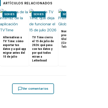
ARTÍCULOS RELACIONADOS
SERIES
SERIES
SERIES
SERIES
Nominados a los
El Juego del
premios Golden
Calamar:
Alternativas a
TV Time cierra
Globes 2025
Temporada 2 
TV Time: cómo
el 15 de julio de
(Cine y
ya tienen fe
exportar tus
2026: qué pasa
Televisión)
de estreno
datos y a qué app
con tus datos y
migrar antes del
por qué todos
15 de julio
miran a
Letterboxd
Ver comentarios