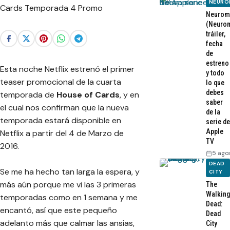
NEURO
Neurom
(Neurom
tráiler,
fecha
de
estreno
Esta noche Netflix estrenó el primer
y todo
teaser promocional de la cuarta
lo que
debes
temporada de
House of Cards
, y en
saber
el cual nos confirman que la nueva
de la
temporada estará disponible en
serie de
Apple
Netflix a partir del 4 de Marzo de
TV
2016.
5 ago
DEAD
Se me ha hecho tan larga la espera, y
CITY
más aún porque me vi las 3 primeras
The
Walking
temporadas como en 1 semana y me
Dead:
encantó, así que este pequeño
Dead
adelanto más que calmar las ansias,
City