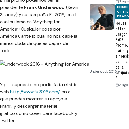
En la promo podemos ver al
3 ago
presidente
Frank Underwood
(
Kevin
HOUSE
OF THE
Spacey
) y su campaña FU2016, en el
DRAG
cual su lema es ‘Anything for
House
America’ (Cualquier cosa por
of the
Dragon
América), ante lo cual no nos cabe la
3x08:
menor duda de que es capaz de
Promo,
todo.
tráiler y
sinopsi
del final
de la
Underwook 2016 – Anyth
tempor
3
Y por supuesto no podía falta el sitio
2 ago
web
http://www.fu2016.com/
, en el
que puedes mostrar tu apoyo a
Frank, y descargar material
gráfico como cover para facebook y
twitter.