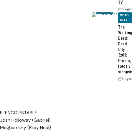
TV
5 ago
DEAD
CITY
The
Walking
Dead:
Dead
City
3x03:
Promo,
fotos y
sinopsi
3 ago
ELENCO ESTABLE:
Josh Holloway (Gabriel)
Meghan Ory (Riley Neal)