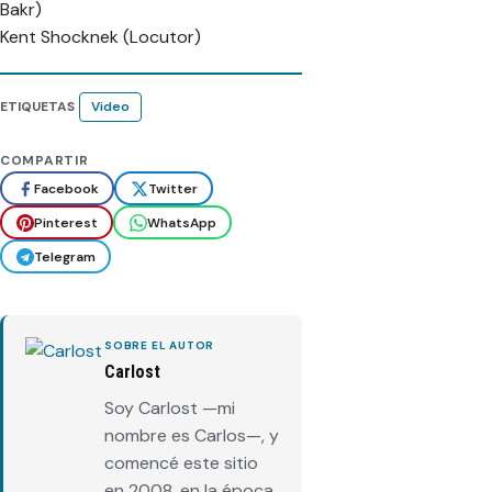
Bakr)
Kent Shocknek (Locutor)
ETIQUETAS
Video
COMPARTIR
Facebook
Twitter
Pinterest
WhatsApp
Telegram
SOBRE EL AUTOR
Carlost
Soy Carlost —mi
nombre es Carlos—, y
comencé este sitio
en 2008, en la época