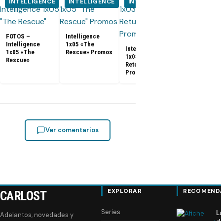
INTELLIGENCE
INTELLIGENCE
INTELLIGENCE
INTELLIG
FOTOS –
Intelligence
Intelligence
1x05 «The
Intelligence
Intelligence
1x05 «The
Rescue» Promos
1x03 «Mei Chen
1x03 «Mei C
Rescue»
Returns» [Fotos
Returns»
Promocionales]
[Promo]
Ver comentarios
EXPLORAR
RECOMEND
CARLOST
Series
L
Adelantos, novedades y