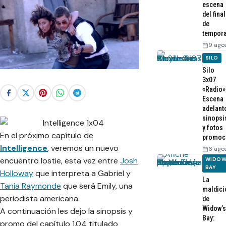
escena
del final
de
tempor
9 ago
SILO
Silo
3x07
«Radio»
Escena
adelant
sinopsi
y fotos
En el próximo capítulo de
promoc
Intelligence
, veremos un nuevo
6 ago
encuentro lostie, esta vez entre
Josh
WIDOW
BAY
Holloway
que interpreta a Gabriel y
La
Tania Raymonde
que será Emily, una
maldici
periodista americana.
de
Widow’s
A continuación les dejo la sinopsis y
Bay:
promo del capítulo 1.04 titulado