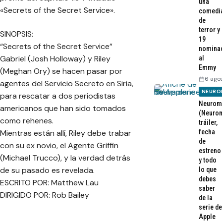
una
«Secrets of the Secret Service».
comedi
de
terror y
SINOPSIS:
19
“Secrets of the Secret Service”
nomina
Gabriel (Josh Holloway) y Riley
al
Emmy
(Meghan Ory) se hacen pasar por
6 ago
agentes del Servicio Secreto en Siria,
NEURO
para rescatar a dos periodistas
Neurom
americanos que han sido tomados
(Neurom
como rehenes.
tráiler,
Mientras están allí, Riley debe trabar
fecha
de
con su ex novio, el Agente Griffin
estreno
(Michael Trucco), y la verdad detrás
y todo
de su pasado es revelada.
lo que
debes
ESCRITO POR: Matthew Lau
saber
DIRIGIDO POR: Rob Bailey
de la
serie de
Apple