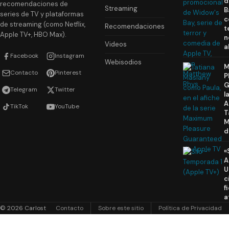
d
recomendaciones de
Streaming
B
series de TV y plataformas
c
de streaming (como Netflix,
Recomendaciones
t
Apple TV+, HBO Max).
n
Videos
a
Facebook
Instagram
Webisodios
M
Contacto
Pinterest
P
G
Telegram
Twitter
l
A
TikTok
YouTube
T
M
d
«
A
U
c
f
a
© 2026 Carlost
Contacto
Sobre este sitio
Política de Privacidad