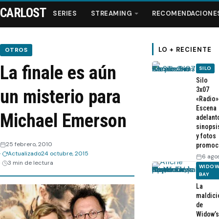
CARLOST
SERIES
STREAMING
RECOMENDACIONE
LO + RECIENTE
OTROS
La finale es aún
SILO
Series
Silo
3x07
un misterio para
«Radio»
Streaming
Escena
Michael Emerson
adelant
sinopsi
Recomendaciones
y fotos
25 febrero, 2010
promoc
Actualizado
24 octubre, 2015
Videos
6 ago
3 min de lectura
WIDOW
BAY
Webisodios
La
maldici
de
Widow’s