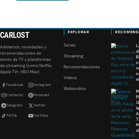
EXPLORAR
RECOMEND
CARLOST
Series
L
Adelantos, novedades y
d
recomendaciones de
Streaming
B
series de TV y plataformas
c
de streaming (como Netflix,
Recomendaciones
t
Apple TV+, HBO Max).
n
Videos
a
Facebook
Instagram
Webisodios
M
Contacto
Pinterest
P
G
Telegram
Twitter
l
A
TikTok
YouTube
T
M
d