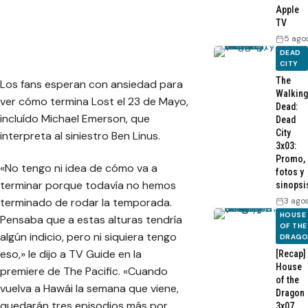
Apple
TV
5 ago
DEAD
CITY
The
Los fans esperan con ansiedad para
Walking
ver cómo termina Lost el 23 de Mayo,
Dead:
incluído Michael Emerson, que
Dead
City
interpreta al siniestro Ben Linus.
3x03:
Promo,
«No tengo ni idea de cómo va a
fotos y
terminar porque todavía no hemos
sinopsi
terminado de rodar la temporada.
3 ago
HOUSE
Pensaba que a estas alturas tendría
OF THE
algún indicio, pero ni siquiera tengo
DRAG
eso,» le dijo a TV Guide en la
[Recap]
House
premiere de The Pacific. «Cuando
of the
vuelva a Hawái la semana que viene,
Dragon
quedarán tres episodios más por
3x07