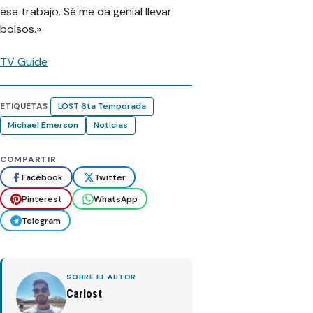
ese trabajo. Sé me da genial llevar
bolsos.»
TV Guide
ETIQUETAS
LOST 6ta Temporada
Michael Emerson
Noticias
COMPARTIR
Facebook
Twitter
Pinterest
WhatsApp
Telegram
SOBRE EL AUTOR
Carlost