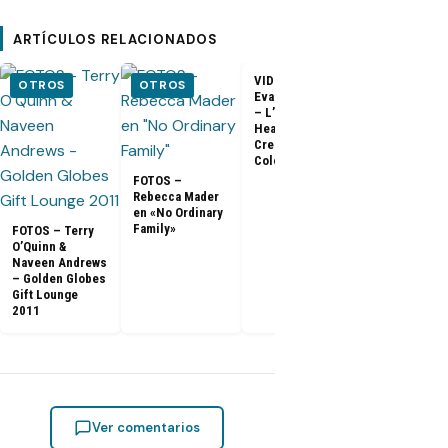
ARTÍCULOS RELACIONADOS
VIDEO –
VIDEO –
OTROS
OTROS
Evangeline Lilly
Entrevista a
– L’Oreal
Matthew Fox 
Healthy Look
ArsenalTV
Creme Gloss
Color [HD]
FOTOS –
Rebecca Mader
en «No Ordinary
Family»
FOTOS – Terry
O’Quinn &
Naveen Andrews
– Golden Globes
Gift Lounge
2011
Ver comentarios