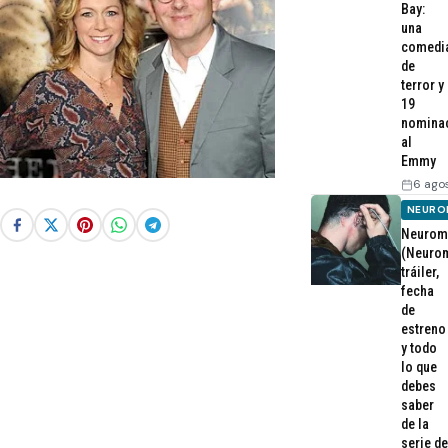
Bay:
una
comedi
de
terror y
19
nomina
al
Emmy
6 ago
NEURO
Neurom
(Neurom
tráiler,
fecha
de
estreno
y todo
lo que
debes
saber
de la
serie de