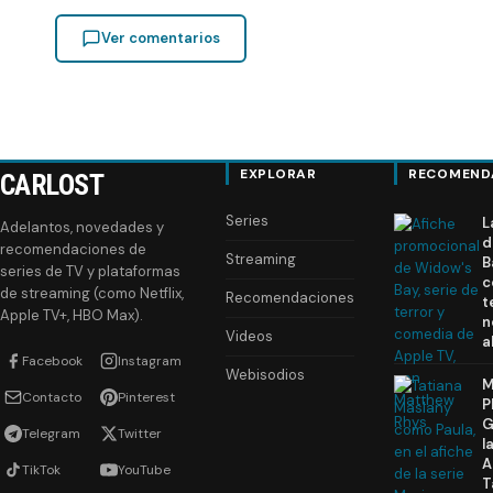
Ver comentarios
EXPLORAR
RECOMEND
CARLOST
Series
L
Adelantos, novedades y
d
recomendaciones de
Streaming
B
series de TV y plataformas
c
de streaming (como Netflix,
Recomendaciones
t
Apple TV+, HBO Max).
n
Videos
a
Facebook
Instagram
Webisodios
M
Contacto
Pinterest
P
G
Telegram
Twitter
l
A
TikTok
YouTube
T