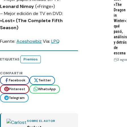
«The
Leonard Nimoy
(«Fringe»)
Dragon
– Mejor edición de TV en DVD:
in
«Lost» (The Complete Fifth
Winter»:
qué
Season)
pasó,
análisis
Fuente:
Aceshowbiz
Via:
LPQ
y detrás
de
escena
ETIQUETAS
Premios
3 ago
COMPARTIR
Facebook
Twitter
Pinterest
WhatsApp
Telegram
SOBRE EL AUTOR