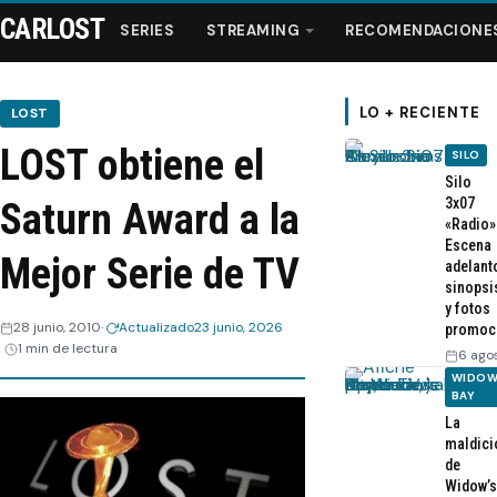
CARLOST
SERIES
STREAMING
RECOMENDACIONE
LO + RECIENTE
LOST
LOST obtiene el
SILO
Series
Silo
3x07
Saturn Award a la
«Radio»
Streaming
Escena
Mejor Serie de TV
adelant
sinopsi
Recomendaciones
y fotos
28 junio, 2010
Actualizado
23 junio, 2026
promoc
1 min de lectura
Videos
6 ago
WIDOW
BAY
Webisodios
La
maldici
de
Widow’s