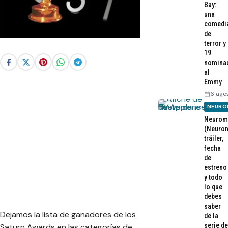
Bay:
una
comedi
de
terror y
19
nomina
al
Emmy
6 ago
NEURO
Neurom
(Neurom
tráiler,
fecha
de
estreno
y todo
lo que
debes
saber
Dejamos la lista de ganadores de los
de la
serie de
Saturn Awards en las categorías de