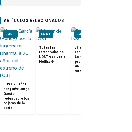
ARTÍCULOS RELACIONADOS
LOST
LOST
LOST
LOST
Todas las
¿Habrá un
temporadas de
reboot de Lost?
FOTOS + VID
LOST vuelven a
La nueva
– Elenco de 
Netflix ✈️
presidenta de
en el PaleyF
ABC dice que es
2014
su sueño
LOST 20 años
después: Jorge
García
redescubre los
objetos de la
serie