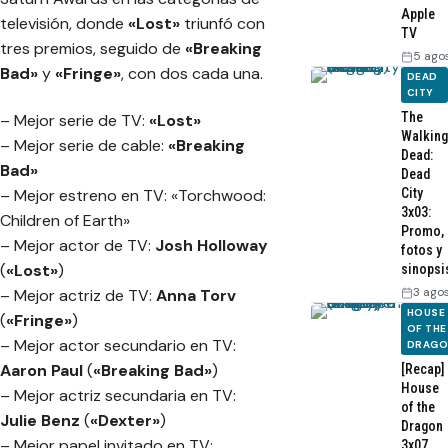
Apple
televisión, donde
«Lost»
triunfó con
TV
tres premios, seguido de
«Breaking
5 ago
Bad»
y
«Fringe»
, con dos cada una.
DEAD
CITY
The
– Mejor serie de TV:
«Lost»
Walking
– Mejor serie de cable:
«Breaking
Dead:
Bad»
Dead
City
– Mejor estreno en TV: «Torchwood:
3x03:
Children of Earth»
Promo,
– Mejor actor de TV:
Josh Holloway
fotos y
(
«Lost»
)
sinopsi
3 ago
– Mejor actriz de TV:
Anna Torv
HOUSE
(
«Fringe»
)
OF THE
– Mejor actor secundario en TV:
DRAG
Aaron Paul
(
«Breaking Bad»
)
[Recap]
House
– Mejor actriz secundaria en TV:
of the
Julie Benz
(
«Dexter»
)
Dragon
– Mejor papel invitado en TV:
3x07