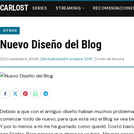
CARLOST
SERIES
STREAMING
RECOMENDACIONE
OTROS
Nuevo Diseño del Blog
Series
22 noviembre, 2008
Actualizado
24 octubre, 2015
1 min de lectura
Streaming
Recomendaciones
Videos
Debido a que con el antiguo diseño habian muchos problemas,
Webisodios
comenzar todo de nuevo, para que esta vez el Blog se vea bi
Y por lo menos a mi me ha gustado como quedó. Costó bast
con Firefox. Pero parece que ahora se ve bien. Algunas cosas