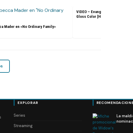
VIDEO – Evangeline Lilly – L’Ore
Gloss Color [HD]
a Mader en «No Ordinary Family»
os
EXPLORAR
RECOMENDACION
Series
La maldi
s
nominac
Streaming