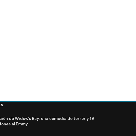
al Healthy Look Creme
VIDEO – Entrevista a Matthew Fox para ArsenalTV
ES
ción de Widow’s Bay: una comedia de terror y 19
iones al Emmy