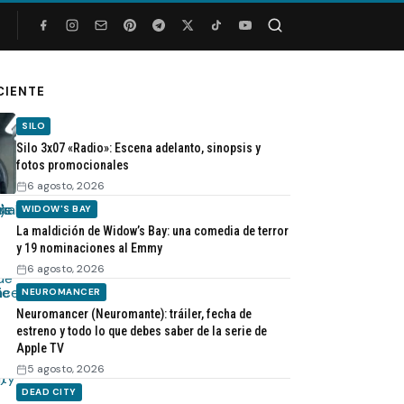
Buscar
CIENTE
SILO
Silo 3x07 «Radio»: Escena adelanto, sinopsis y
fotos promocionales
6 agosto, 2026
WIDOW'S BAY
La maldición de Widow’s Bay: una comedia de terror
y 19 nominaciones al Emmy
6 agosto, 2026
NEUROMANCER
Neuromancer (Neuromante): tráiler, fecha de
estreno y todo lo que debes saber de la serie de
Apple TV
5 agosto, 2026
DEAD CITY