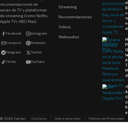
d
recomendaciones de
Streaming
B
series de TV y plataformas
c
de streaming (como Netflix,
Recomendaciones
t
Apple TV+, HBO Max).
n
Videos
a
Facebook
Instagram
Webisodios
M
Contacto
Pinterest
P
G
Telegram
Twitter
l
A
TikTok
YouTube
T
M
d
«
A
U
c
f
a
© 2026 Carlost
Contacto
Sobre este sitio
Política de Privacidad