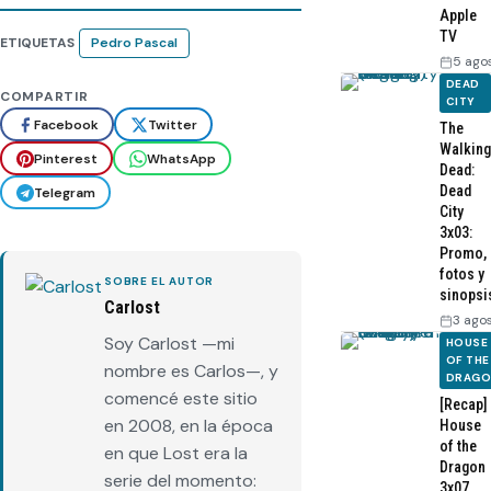
Apple
TV
ETIQUETAS
Pedro Pascal
5 ago
DEAD
COMPARTIR
CITY
Facebook
Twitter
The
Walking
Pinterest
WhatsApp
Dead:
Dead
Telegram
City
3x03:
Promo,
fotos y
SOBRE EL AUTOR
sinopsi
Carlost
3 ago
Soy Carlost —mi
HOUSE
OF THE
nombre es Carlos—, y
DRAG
comencé este sitio
[Recap]
en 2008, en la época
House
of the
en que Lost era la
Dragon
serie del momento:
3x07