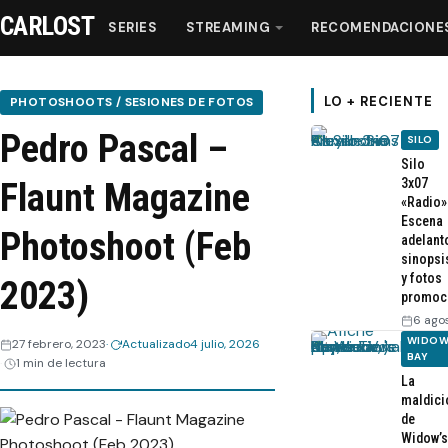
CARLOST
SERIES
STREAMING
RECOMENDACIONE
LO + RECIENTE
PHOTOSHOOTS / SESIONES DE FOTOS
Pedro Pascal –
SILO
Series
Silo
3x07
Flaunt Magazine
«Radio»
Streaming
Escena
Photoshoot (Feb
adelant
sinopsi
Recomendaciones
y fotos
2023)
promoc
Videos
6 ago
WIDOW
27 febrero, 2023
Actualizado
4 julio, 2026
BAY
1 min de lectura
Webisodios
La
maldici
de
Widow’s