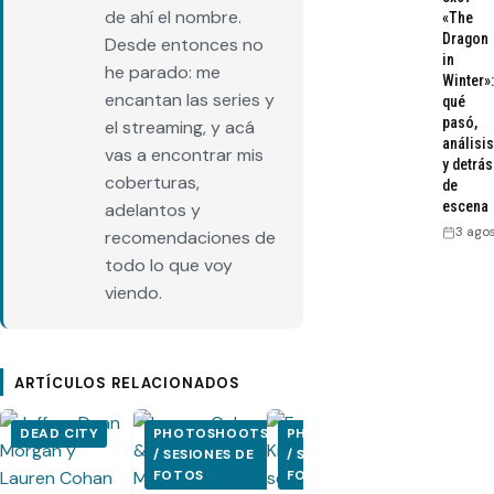
de ahí el nombre.
«The
Dragon
Desde entonces no
in
he parado: me
Winter»:
encantan las series y
qué
pasó,
el streaming, y acá
análisis
vas a encontrar mis
y detrás
coberturas,
de
escena
adelantos y
3 ago
recomendaciones de
todo lo que voy
viendo.
ARTÍCULOS RELACIONADOS
DEAD CITY
PHOTOSHOOTS
PHOTOSHOOTS
PHOTOSH
/ SESIONES DE
/ SESIONES DE
/ SESIONE
FOTOS
FOTOS
FOTOS