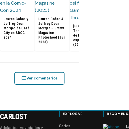
Emilia Clarke
Kit Harington
los nuevos
rostros de D
Lauren Cohan y
Lauren Cohan &
& Gabbana
Jeffrey Dean
Jeffrey Dean
[FOTOS] Game of
Morgan de Dead
Morgan – Emmy
Thrones: El final
City en SDCC
Magazine
de la serie en
2024
Photoshoot (Jun
especial de EW
2023)
(2019)
Ver comentarios
EXPLORAR
RECOMEND
CARLOST
Series
L
Adelantos, novedades y