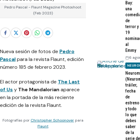
Bay:
Pedro Pascal - Flaunt Magazine Photoshoot
una
(Feb 2023)
comedi
de
terror y
19
nomina
al
Emmy
Nueva sesión de fotos de
Pedro
6 ago
Pascal
para la revista Flaunt, edición
NEURO
número 185 de febrero 2023.
Neurom
(Neurom
El actor protagonista de
The Last
tráiler,
of Us
y
The Mandalorian
aparece
fecha
en la portada de la más reciente
de
estreno
edición de la revista Flaunt.
y todo
lo que
Fotografías por
Christopher Schoonover
para
debes
Flaunt
saber
de la
serie de