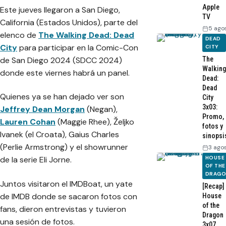
Apple
Este jueves llegaron a San Diego,
TV
California (Estados Unidos), parte del
5 ago
elenco de
The Walking Dead: Dead
DEAD
City
para participar en la Comic-Con
CITY
de San Diego 2024 (SDCC 2024)
The
Walking
donde este viernes habrá un panel.
Dead:
Dead
Quienes ya se han dejado ver son
City
3x03:
Jeffrey Dean Morgan
(Negan),
Promo,
Lauren Cohan
(Maggie Rhee), Željko
fotos y
Ivanek (el Croata), Gaius Charles
sinopsi
(Perlie Armstrong) y el showrunner
3 ago
HOUSE
de la serie Eli Jorne.
OF THE
DRAG
Juntos visitaron el
IMDBoat
, un yate
[Recap]
de IMDB donde se sacaron fotos con
House
of the
fans, dieron entrevistas y tuvieron
Dragon
una sesión de fotos.
3x07