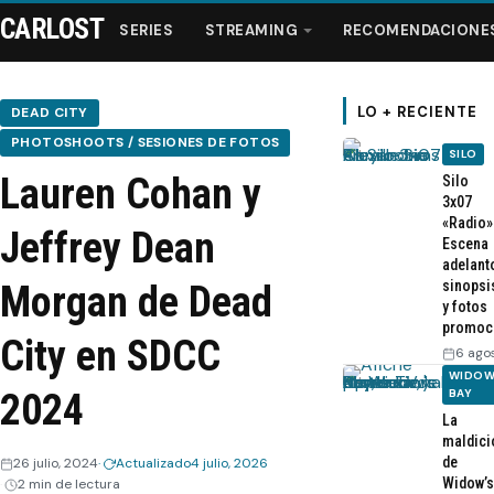
CARLOST
SERIES
STREAMING
RECOMENDACIONE
LO + RECIENTE
DEAD CITY
PHOTOSHOOTS / SESIONES DE FOTOS
SILO
Series
Lauren Cohan y
Silo
3x07
«Radio»
Streaming
Jeffrey Dean
Escena
adelant
sinopsi
Morgan de Dead
Recomendaciones
y fotos
promoc
City en SDCC
Videos
6 ago
WIDOW
2024
BAY
Webisodios
La
maldici
de
26 julio, 2024
Actualizado
4 julio, 2026
Widow’s
2 min de lectura