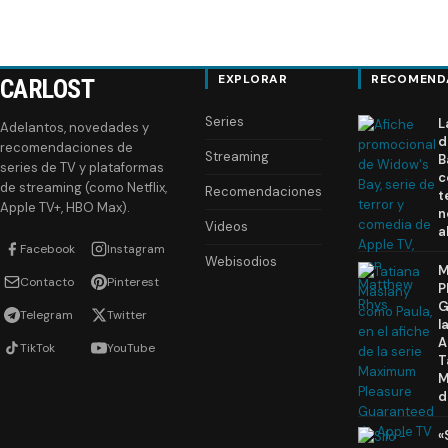
EXPLORAR
RECOMEND
CARLOST
Series
L
Adelantos, novedades y
d
recomendaciones de
Streaming
B
series de TV y plataformas
c
de streaming (como Netflix,
Recomendaciones
t
Apple TV+, HBO Max).
n
Videos
a
Facebook
Instagram
Webisodios
M
Contacto
Pinterest
P
G
Telegram
Twitter
l
A
TikTok
YouTube
T
M
d
«