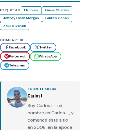
ETIQUETAS
Eli Jorne
Gaius Charles
Jeffrey Dean Morgan
Lauren Cohan
Zeljko Ivanek
COMPARTIR
Facebook
Twitter
Pinterest
WhatsApp
Telegram
SOBRE EL AUTOR
Carlost
Soy Carlost —mi
nombre es Carlos—, y
comencé este sitio
en 2008, en la época