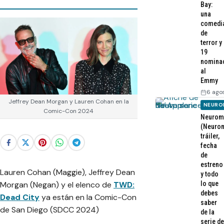
Bay:
una
comedi
de
terror y
19
nomina
al
Emmy
6 ago
Jeffrey Dean Morgan y Lauren Cohan en la
NEURO
Comic-Con 2024
Neurom
(Neurom
tráiler,
fecha
de
estreno
Lauren Cohan (Maggie), Jeffrey Dean
y todo
lo que
Morgan (Negan) y el elenco de
TWD:
debes
Dead City
ya están en la Comic-Con
saber
de San Diego (SDCC 2024)
de la
serie de