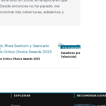
este sitio en 2008, en la época en que
e. Desde entonces no he parado: me
encontrar mis coberturas, adelantos y
TELEVISIÓN
Ganadores premios Golden Globes
Televisión)
os Critics Choice Awards 2023
EXPLORAR
RECOMENDACION
Series