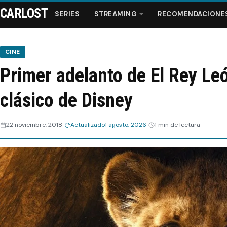
CARLOST
SERIES
STREAMING
RECOMENDACIONE
CINE
Primer adelanto de El Rey Leó
Series
clásico de Disney
Streaming
22 noviembre, 2018
Actualizado
1 agosto, 2026
1 min de lectura
Recomendaciones
Videos
Webisodios