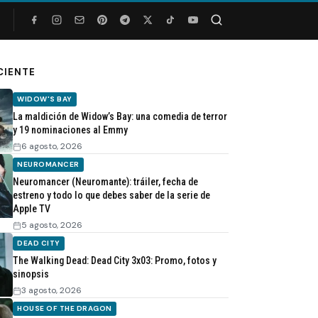
Buscar
CIENTE
WIDOW'S BAY
La maldición de Widow’s Bay: una comedia de terror
y 19 nominaciones al Emmy
6 agosto, 2026
NEUROMANCER
Neuromancer (Neuromante): tráiler, fecha de
estreno y todo lo que debes saber de la serie de
Apple TV
5 agosto, 2026
DEAD CITY
The Walking Dead: Dead City 3x03: Promo, fotos y
sinopsis
3 agosto, 2026
HOUSE OF THE DRAGON