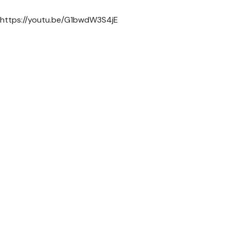
https://youtu.be/G1bwdW3S4jE