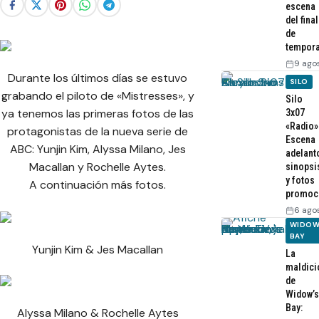
escena
del final
de
tempor
9 ago
Durante los últimos días se estuvo
SILO
grabando el piloto de «Mistresses», y
Silo
ya tenemos las primeras fotos de las
3x07
«Radio»
protagonistas de la nueva serie de
Escena
ABC: Yunjin Kim, Alyssa Milano, Jes
adelant
Macallan y Rochelle Aytes.
sinopsi
y fotos
A continuación más fotos.
promoc
6 ago
WIDOW
BAY
Yunjin Kim & Jes Macallan
La
maldici
de
Widow’s
Bay:
Alyssa Milano & Rochelle Aytes