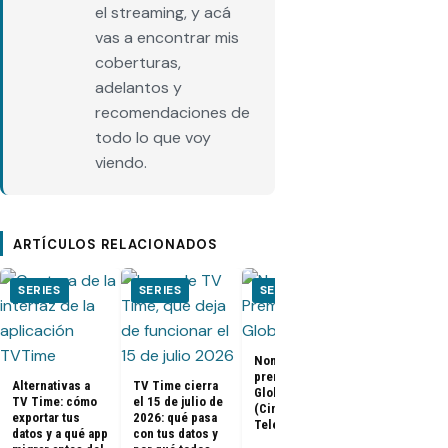
el streaming, y acá
vas a encontrar mis
coberturas,
adelantos y
recomendaciones de
todo lo que voy
viendo.
ARTÍCULOS RELACIONADOS
SERIES
SERIES
SERIES
SERIES
Nominados a los
El Juego del
premios Golden
Calamar:
Alternativas a
TV Time cierra
Globes 2025
Temporada 2 
TV Time: cómo
el 15 de julio de
(Cine y
ya tienen fe
exportar tus
2026: qué pasa
Televisión)
de estreno
datos y a qué app
con tus datos y