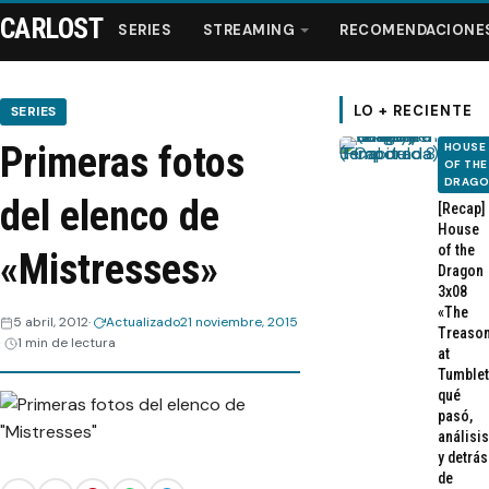
CARLOST
SERIES
STREAMING
RECOMENDACIONE
LO + RECIENTE
SERIES
Primeras fotos
HOUSE
Series
OF THE
DRAG
del elenco de
[Recap]
Streaming
House
of the
«Mistresses»
Dragon
Recomendaciones
3x08
«The
5 abril, 2012
Actualizado
21 noviembre, 2015
Treaso
1 min de lectura
Videos
at
Tumblet
qué
Webisodios
pasó,
análisis
y detrás
de