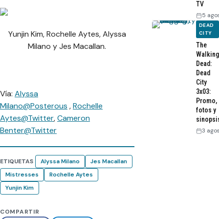
TV
5 ago
DEAD
Yunjin Kim, Rochelle Aytes, Alyssa
CITY
Milano y Jes Macallan.
The
Walking
Dead:
Dead
City
3x03:
Vía:
Alyssa
Promo,
Milano@Posterous
,
Rochelle
fotos y
Aytes@Twitter
,
Cameron
sinopsi
Benter@Twitter
3 ago
ETIQUETAS
Alyssa Milano
Jes Macallan
Mistresses
Rochelle Aytes
Yunjin Kim
COMPARTIR