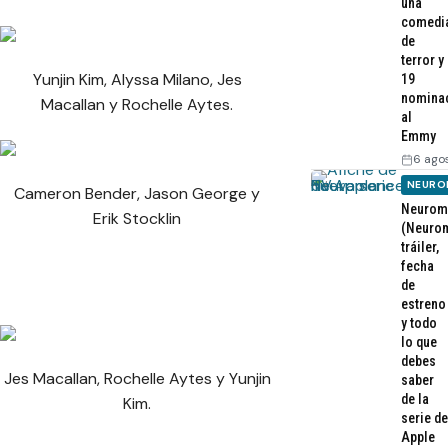
una
comedi
de
terror y
Yunjin Kim, Alyssa Milano, Jes
19
nomina
Macallan y Rochelle Aytes.
al
Emmy
6 ago
NEURO
Cameron Bender, Jason George y
Neurom
Erik Stocklin
(Neurom
tráiler,
fecha
de
estreno
y todo
lo que
debes
Jes Macallan, Rochelle Aytes y Yunjin
saber
de la
Kim.
serie de
Apple