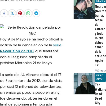
NEURO
Neurom
(Neurom
tráiler,
fecha
de
estreno
y todo
lo que
Hoy 9 de Mayo se ha hecho oficial la
debes
noticia de la cancelación de la
serie
saber
Revolution
de NBC
, que finalizará
de la
serie de
con su segunda temporada el
Apple
próximo Miércoles 21 de Mayo.
TV
5 ago
La serie de J.J. Abrams debutó el 17
DEAD
CITY
de Septiembre de 2012, siendo vista
The
por casi 12 millones de televidentes,
Walking
sin embargo poco a poco el rating
Dead:
fue decayendo, obteniendo en el
Dead
City
final de su primera temporada