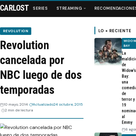
CARLOST
SERIES
STREAMING
RECOMENDACIONE
LO + RECIENTE
REVOLUTION
Revolution
WIDOW
Series
BAY
La
cancelada por
maldici
Streaming
de
Widow’s
NBC luego de dos
Bay:
Recomendaciones
una
temporadas
comedi
de
Videos
terror y
10 mayo, 2014
Actualizado
24 octubre, 2015
19
2 min de lectura
nomina
Webisodios
al
Emmy
6 ago