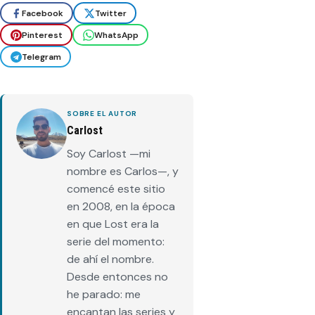
Facebook
Twitter
Pinterest
WhatsApp
Telegram
SOBRE EL AUTOR
Carlost
Soy Carlost —mi
nombre es Carlos—, y
comencé este sitio
en 2008, en la época
en que Lost era la
serie del momento:
de ahí el nombre.
Desde entonces no
he parado: me
encantan las series y