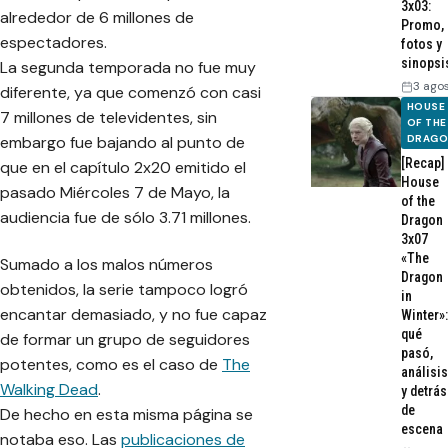
3x03:
alrededor de 6 millones de
Promo,
espectadores.
fotos y
sinopsi
La segunda temporada no fue muy
3 ago
diferente, ya que comenzó con casi
HOUSE
7 millones de televidentes, sin
OF THE
embargo fue bajando al punto de
DRAG
[Recap]
que en el capítulo 2x20 emitido el
House
pasado Miércoles 7 de Mayo, la
of the
audiencia fue de sólo 3.71 millones.
Dragon
3x07
«The
Sumado a los malos números
Dragon
obtenidos, la serie tampoco logró
in
encantar demasiado, y no fue capaz
Winter»:
qué
de formar un grupo de seguidores
pasó,
potentes, como es el caso de
The
análisis
Walking Dead
.
y detrás
de
De hecho en esta misma página se
escena
notaba eso. Las
publicaciones de