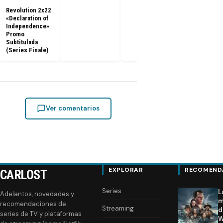
Revolution 2x22
«Declaration of
Independence»
Promo
Subtitulada
(Series Finale)
Ver comentarios
EXPLORAR
RECOMEND
CARLOST
Series
L
Adelantos, novedades y
m
recomendaciones de
Streaming
d
series de TV y plataformas
W