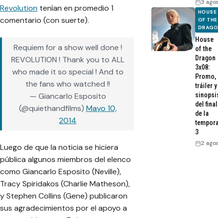
3 ago
Revolution
tenían en promedio 1
HOUSE
comentario (con suerte).
OF THE
DRAG
House
Requiem for a show well done !
of the
Dragon
REVOLUTION ! Thank you to ALL
3x08:
who made it so special ! And to
Promo,
the fans who watched !!
tráiler y
— Giancarlo Esposito
sinopsi
del final
(@quiethandfilms)
Mayo 10,
de la
2014
tempor
3
2 ago
Luego de que la noticia se hiciera
pública algunos miembros del elenco
como Giancarlo Esposito (Neville),
Tracy Spiridakos (Charlie Matheson),
y Stephen Collins (Gene) publicaron
sus agradecimientos por el apoyo a